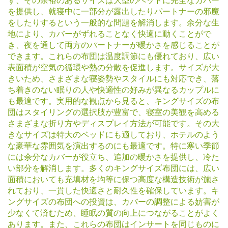
ず、その余裕のあるサイズは大型のベッドに完全なカバー
を提供し、就寝中に一部分が露出したりパートナーの邪魔
をしたりするという一般的な問題を解消します。余分な生
地により、カバーがずれることなく快適に動くことがで
き、夜を通して両方のパートナーが暖かさを感じることが
できます。これらの布団は温度調節にも優れており、広い
表面積が空気の循環や熱の分散を促進します。サイズが大
きいため、さまざまな寝姿勢やスタイルにも対応でき、落
ち着きのない眠りの人や快適性の好みが異なるカップルに
も最適です。実用的な観点から見ると、キングサイズの布
団はスタイリングの選択肢が豊富で、寝室の美観を高める
さまざまな折り方やディスプレイ方法が可能です。その大
きなサイズは特大のベッドにも適しており、ホテルのよう
な豪華な雰囲気を演出するのにも最適です。特に寒い季節
には余分なカバーが役立ち、追加の暖かさを提供し、冷た
い部分を解消します。多くのキングサイズ布団には、広い
面積においても充填材を均等に保つ高度な構造技術が施さ
れており、一貫した快適さと耐久性を確保しています。キ
ングサイズの布団への投資は、カバーの調整による妨害が
少なくて済むため、睡眠の質の向上につながることがよく
あります。また、これらの布団はインサートを同じものに