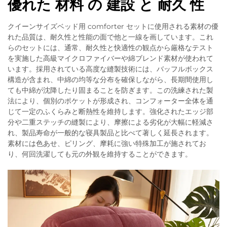
優れた 材料 の 建設 と 耐久 性
クイーンサイズベッド用 comforter セットに使用される素材の優
れた品質は、耐久性と性能の面で他と一線を画しています。これ
らのセットには、通常、耐久性と快適性の観点から厳格なテスト
を実施した高級マイクロファイバーや綿ブレンド素材が使われて
います。採用されている高度な縫製技術には、バッフルボックス
構造が含まれ、中綿の均等な分布を確保しながら、長期間使用し
ても中綿が沈降したり固まることを防ぎます。この洗練された製
法により、個別のポケットが形成され、コンフォーター全体を通
じて一定のふくらみと断熱性を維持します。強化されたエッジ部
分や二重ステッチの縫製により、摩擦による劣化が大幅に軽減さ
れ、製品寿命が一般的な寝具製品と比べて著しく延長されます。
素材には色あせ、ピリング、摩耗に強い特殊加工が施されてお
り、何回洗濯しても元の外観を維持することができます。