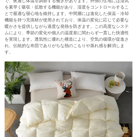
で、夜通し体温を調節する働きがあります。外側の生地には湿気
を素早く吸収・拡散する機能があり、湿度をコントロールするこ
とで最適な寝心地を維持します。中間層には進化した保温・冷却
機能を持つ充填材が使用されており、体温の変化に応じて必要な
暖かさを提供しながら過度な発熱を防ぎます。この高度なシステ
ムにより、季節の変化や個人の温度差に関わらず一貫した快適性
を実現します。透気性に優れた構造により、空気の循環が促進さ
れ、伝統的な布団でありがちな熱のこもりや蒸れ感を解消しま
す。