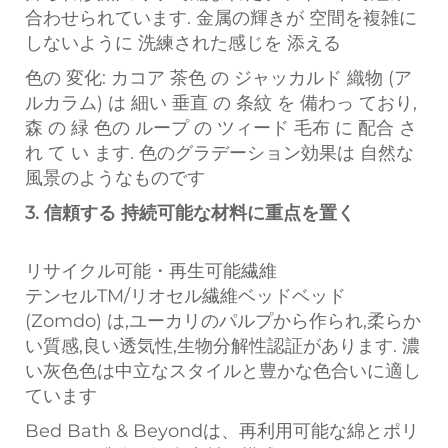
合わせられています. 金属の輝きが 空間を複雑に
しないように 洗練された感じを 添える
色の 変化: カコア 茶色 の ジャッカルド 織物 (ア
ルカラム) は 細い 垂直 の 条紋 を 備わっ ており,
森 の 緑 色の ループ の ツィード 毛布 に 配合 さ
れ て い ます. 色のグラデーション効果は 自然な
風景のようなものです
3. 信頼する 持続可能な材料に重点を置く
リサイクル可能・再生可能繊維
テンセルTM/リオセル繊維ベッドベッド
(Zomdo) は,ユーカリのパルプから作られ,柔らか
い質感,良い透気性,生物分解性認証があります. 濃
い灰色色は中立なスタイルと豊かな色合いに適し
ています
Bed Bath & Beyondは、再利用可能な綿とポリ