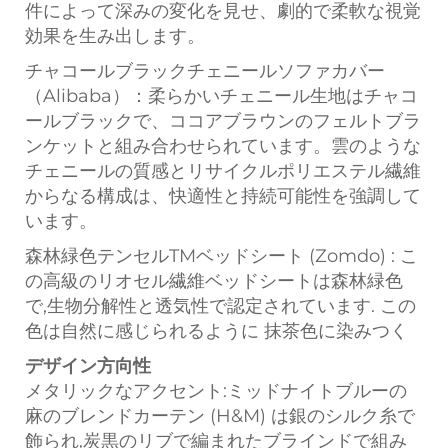
件によって深みの変化を見せ、劇的で柔軟な視覚
効果を生み出します。
チャコールブラックチェニールソファカバー
（Alibaba）：柔らかいチェニール生地はチャコ
ールブラックで、ココアブラウンのフェルトブラ
ンケットと組み合わせられています。雲のような
チェニールの質感とリサイクルポリエステル繊維
からなる構成は、快適性と持続可能性を強調して
います。
森林緑色テンセルTMベッドシート (Zomdo) : こ
の高級のリオセル繊維ベッドシートは森林緑色
で,生物分解性と透気性で認定されています. この
色は自然に感じられるように 抹茶色に染みつく
デザイン方向性
メタリックなアクセント:ミッドナイトブルーの
麻のブレンドカーテン (H&M) は銀のシルク糸で
飾られ,炭黒のリブで編まれたブラインドで組み