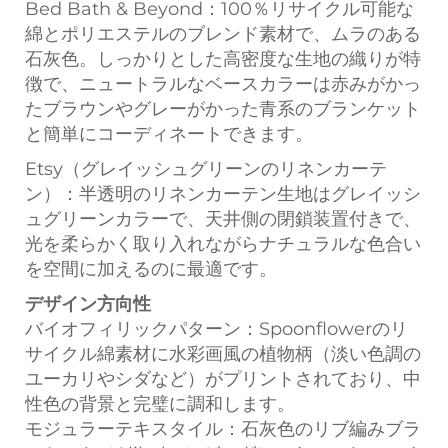
Bed Bath & Beyond：100％リサイクル可能な
綿とポリエステルのブレンド素材で、ムラのある
石灰色。しっかりとした高密度な生地の織りが特
徴で、ニュートラルなベースカラーは赤みがかっ
たブラウンやグレーがかった青系のブランケット
と簡単にコーディネートできます。
Etsy（グレイッシュグリーンのリネンカーテ
ン）：半透明のリネンカーテン生地はグレイッシ
ュグリーンカラーで、天井側の閉鎖装置付きで、
光を柔らかく取り入れながらナチュラルな色合い
を空間に加えるのに最適です。
デザイン方向性
バイオフィリックパターン：Spoonflowerのリ
サイクル綿素材に水彩画風の植物柄（淡い色調の
ユーカリやシダなど）がプリントされており、中
性色の背景と完璧に調和します。
モジュラーテキスタイル：石灰色のリブ編みブラ