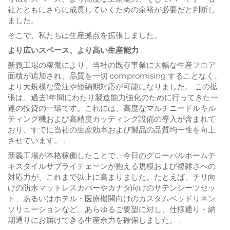
社とともにさらに成長していくための余裕が必要だと判断し
ました。
そこで、私たちは生産拠点を拡張しました。
より広いスペース、より高い生産能力
新義工場の稼働により、当社の既存事業に大幅な生産フロア
面積が追加され、品質を一切 compromising することなく、
より大規模な受注や短納期対応が可能になりました。
この拡
張は、過去1年間にわたり製造能力強化のために行ってきた一
連の投資の一環です。これには、高度なマルチニードルキル
ティング機および高精度カッティング設備の導入が含まれて
おり、すでに当社の生産効率および製品の品質均一性を向上
させています。
.
新義工場が本格稼働したことで、今日のグローバルホームテ
キスタイルサプライチェーンが抱える規模および複雑さへの
対応力が、これまで以上に高まりました。たとえば、チリ向
けの防水マットレスカバーやカナダ向けのサテンシーツセッ
ト、あるいはホテル・医療機関向けのカスタムベッドリネン
ソリューションなど、あらゆるご要望に対し、仕様通り・納
期通りにお届けできる生産余力を確保しました。
.