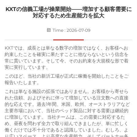
KXTの信義工場が操業開始――増加する顧客需要に
対応するため生産能力を拡大
Time : 2026-07-09
KXTでは、成長とは単なる数字の増加ではなく、お客様へお
約束したことを確実に果たすことに他ならないという信念を
常に貫いています。そして今、そのお約束を大規模な形で着
実に実行しています。
このほど、当社の新沂工場が正式に稼働を開始したことをご
報告いたします。
これは単なる施設の拡張ではありません。お客様から寄せら
れた信頼、およびそれに伴って増加している注文数への直接
的な応えです。過去1年間、米国、欧州、オーストラリアなど
主要市場において、当社のベッド製品に対する需要は継続的
に増加しています。
当社チームは、この需要に対応するた
め、昼夜を問わず全力で取り組んできましたが、単に忙しく
働くだけでは不十分であると認識していました。むしろ、よ
り広いスペース、より高度な生産能力、そしてパートナー各