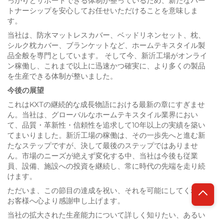
っかりとサポートできる体制が整っているため、新たなパー
トナーシップを安心してお任せいただけることを意味しま
す。
当社は、防水マットレスカバー、ベッドリネンセット、枕、
シルク枕カバー、ブランケットなど、ホームテキスタイル製
品全般を専門としています。
そして今、新沂工場がオンライ
ン稼働し、これまで以上に迅速かつ確実に、より多くの製品
を生産できる体制が整いました。
今後の展望
これはKXTの継続的な成長物語における最新の章にすぎませ
ん。当社は、グローバルなホームテキスタイル業界におい
て、品質・革新性・信頼性を追求して10年以上の実績を築い
てまいりました。新沂工場の稼働は、その一歩先へと進む新
たなステップですが、決して最後のステップではありませ
ん。市場のニーズが絶えず変化する中、当社は今後も従業
員、設備、施設への投資を継続し、常に時代の先端を走り続
けます。
ただいま、この節目の達成を祝い、それを可能にしてくれた
お客様へ心より感謝申し上げます。
当社の拡大された生産能力について詳しく知りたい、あるい