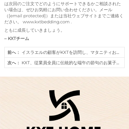
は次回のご注文でどのようにサポートできるかご相談された
い場合は、ぜひお気軽にお問い合わせください。メール
（
[email protected]
）または当社ウェブサイトまでご連絡く
ださい。
www.kxtbedding.com
.
ともに成長していきましょう。
– KXTチーム
前へ：
イスラエルの顧客がKXTを訪問し、マタニティおよびベビー用寝具市場を調査
次へ：
KXT、従業員全員に伝統的な端午の節句のお菓子を贈呈