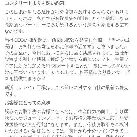
コンクリートよりも深い約束
この拡張は単なる延床面積の増加を意味するものではありま
せん。それは、私たちがお取引先の皆様にとって信頼できる
長期的なパートナーであり続けるという決意を象徴する空間
なのです。
当社CEOの陳星氏は、前回の拡張を発表した際、「当社の成
長は、お客様から寄せられた信頼の証です」と述べました。
その言葉は、今日においてさらに強く共感されます。当社が
設置する新しい機械、運転を開始する追加のシフト、生産フ
ロアに新たに加える1平方メートルごとが、常に一つの問いか
けに基づいています。
いかにして、お客様により良いサービ
スを提供できるか？
新沂（シンイ）工場は、この問いに対する当社の最新の答え
です。
お客様にとっての意味
既存のお取引先の皆様にとっては、生産能力の向上、より柔
軟なスケジューリング、そしてお客様の事業成長に応じた受
注規模の拡大が可能になります。また、今後お取引をご検討
いただけるお客様にとっては、初日から十分なインフラでし