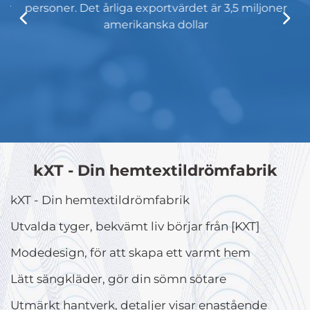
år
personer. Det årliga exportvärdet är 3,5 miljoner
k
r
amerikanska dollar
kXT - Din hemtextildrömfabrik
kXT - Din hemtextildrömfabrik
Utvalda tyger, bekvämt liv börjar från [KXT]
Modedesign, för att skapa ett varmt hem
Lätt sängkläder, gör din sömn sötare
Utmärkt hantverk, detaljer visar enastående