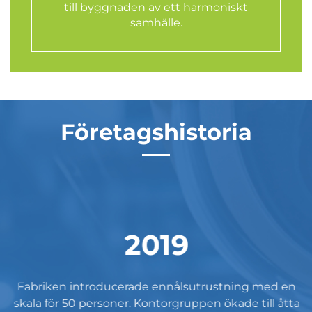
till byggnaden av ett harmoniskt
samhälle.
Företagshistoria
2019
Fabriken introducerade ennålsutrustning med en
skala för 50 personer. Kontorgruppen ökade till åtta