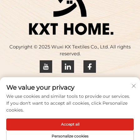
Copyright © 2025 Wuxi KX Textiles Co., Ltd. All rights
reserved.
Integritetspolicy
We value your privacy
Kontakta oss
We use cookies and similar tools to provide our services.
If you don't want to accept all cookies, click Personalize
Address: Byggnad 17, Huaqing Creative Park, nr 33
cookies.
Zhihui Road, Wuxi City, Jiangsuprovins, Kina
Accept all
Tel:
+86-18100656573
E-post:
[email protected]
Personalize cookies