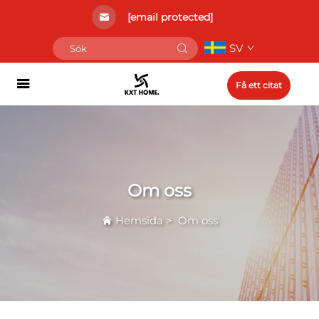
[email protected]
SV
Få ett citat
Om oss
Hemsida
>
Om oss