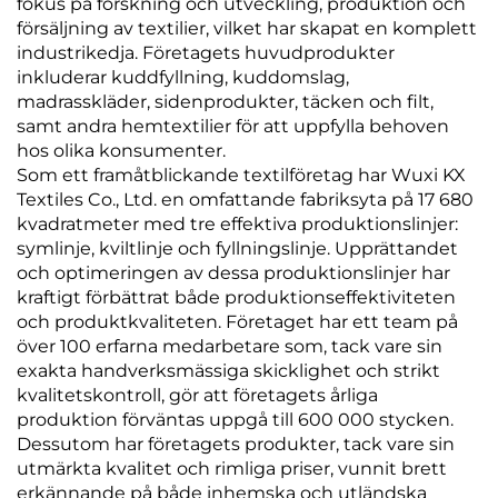
fokus på forskning och utveckling, produktion och
försäljning av textilier, vilket har skapat en komplett
industrikedja. Företagets huvudprodukter
inkluderar kuddfyllning, kuddomslag,
madrasskläder, sidenprodukter, täcken och filt,
samt andra hemtextilier för att uppfylla behoven
hos olika konsumenter.
Som ett framåtblickande textilföretag har Wuxi KX
Textiles Co., Ltd. en omfattande fabriksyta på 17 680
kvadratmeter med tre effektiva produktionslinjer:
symlinje, kviltlinje och fyllningslinje. Upprättandet
och optimeringen av dessa produktionslinjer har
kraftigt förbättrat både produktionseffektiviteten
och produktkvaliteten. Företaget har ett team på
över 100 erfarna medarbetare som, tack vare sin
exakta handverksmässiga skicklighet och strikt
kvalitetskontroll, gör att företagets årliga
produktion förväntas uppgå till 600 000 stycken.
Dessutom har företagets produkter, tack vare sin
utmärkta kvalitet och rimliga priser, vunnit brett
erkännande på både inhemska och utländska