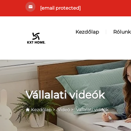
[email protected]
Kezdőlap
Rólunk
Vállalati videók
Kezdőlap
>
Videó
>
Vállalati videók