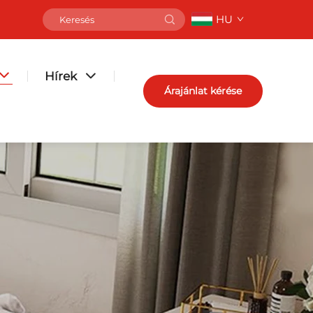
HU
Hírek
Árajánlat kérése