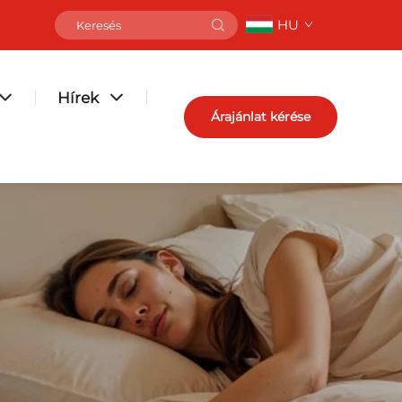
HU
Hírek
Árajánlat kérése