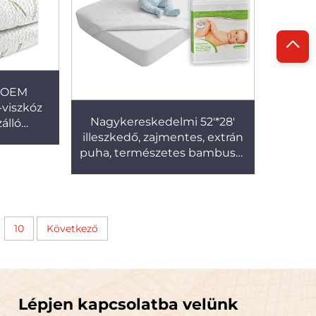
, OEM
viszkóz
Nagykereskedelmi 52'*28'
álló
illeszkedő, zajmentes, extrán
tható
puha, természetes bambusz-
rájonnal készült damasztos,
vízálló csecsemőágyi
matracvédő
10
Következő
Lépjen kapcsolatba velünk