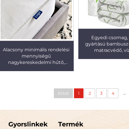
Egyedi csomag
gyártású bambusz-
Alacsony minimális rendelési
matracvédő, víz
mennyiségű
matracvédő nyúj
nagykereskedelmi hűtő,
zsebekkel
lélegző, vízálló
matracburkolat, luxus
matracvédő
...
Előző
1
2
3
4
Gyorslinkek
Termék