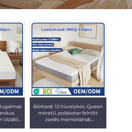
Rugalmas
Bőrbarát 12 hüvelykes, Queen
anikus
méretű, poliészter felnőtt
 Vízálló
zselés memóriahab
let Az
matracbeletorony cipzárral