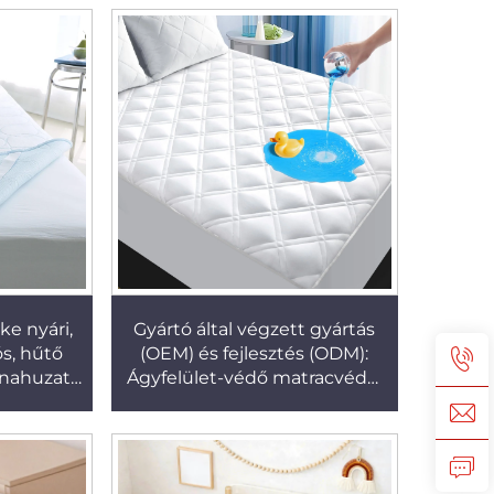
e nyári,
Gyártó által végzett gyártás
ós, hűtő
(OEM) és fejlesztés (ODM):
rnahuzat
Ágyfelület-védő matracvédő,
puha, halk, mély zsebes (8–21
hüvelyk), lélegző, vízálló
matracvédő burkolat