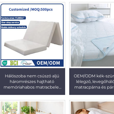
Ágyhoz
Hálószoba nem csúszó aljú
OEM/ODM kék-szürk
háromrészes hajtható
lélegző, levegőhál
memóriahabos matracbelet
matracpárna és pá
cipzárral
készletben