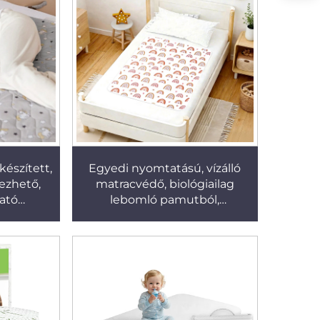
készített,
Egyedi nyomtatású, vízálló
yezhető,
matracvédő, biológiailag
ható
lebomló pamutból,
racvédő,
újrahasznosítható, mosható
védő
vizeletfogó párnák