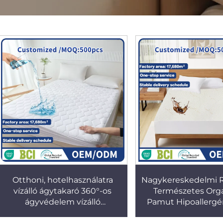
Otthoni, hotelhasználatra
Nagykereskedelmi 
vízálló ágytakaró 360°-os
Természetes Org
ágyvédelem vízálló
Pamut Hipoallergén
matracvédő huzat
Matrac Védő Fede