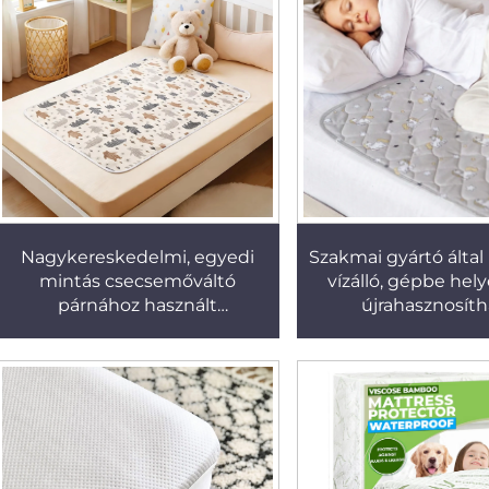
Nagykereskedelmi, egyedi
Szakmai gyártó által 
mintás csecsemőváltó
vízálló, gépbe hel
párnához használt
újrahasznosít
matracvédő, vízálló
vizeletürítési mat
matracvédő
bölcsőmatrac-