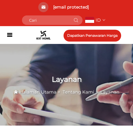
[email protected]
ID
Dapatkan Penawaran Harga
Layanan
Halaman Utama
>
Tentang Kami
>
Layanan