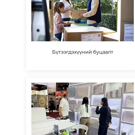
Бүтээгдэхүүний буцаалт