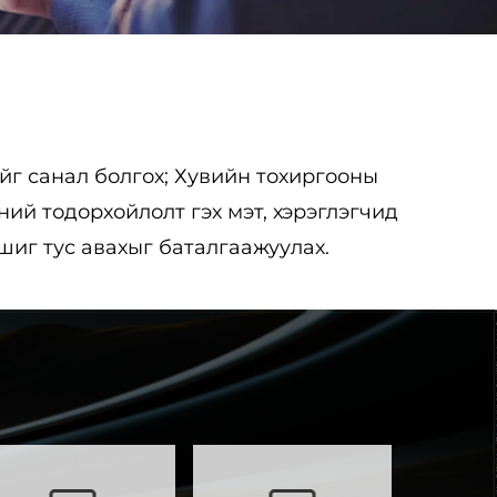
ийг санал болгох; Хувийн тохиргооны
ий тодорхойлолт гэх мэт, хэрэглэгчид
шиг тус авахыг баталгаажуулах.