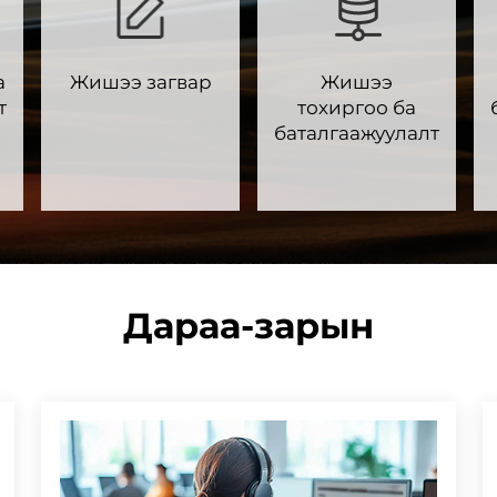
а
Жишээ загвар
Жишээ
т
тохиргоо ба
баталгаажуулалт
Дараа-зарын