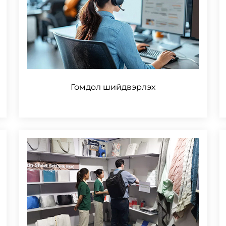
Гомдол шийдвэрлэх