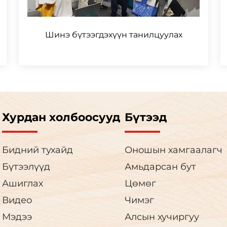
Шинэ бүтээгдэхүүн танилцуулах
Хурдан холбоосууд
Бүтээд
Бидний тухайд
Оношын хамгаалагч
Бүтээлүүд
Амьдарсан бут
Ашиглах
Цөмөг
Видео
Чимэг
Мэдээ
Алсын хучиргуу