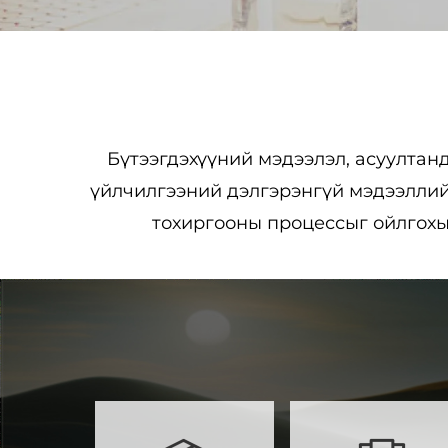
Бүтээгдэхүүний мэдээлэл, асуултанд
үйлчилгээний дэлгэрэнгүй мэдээллийг
тохиргооны процессыг ойлгохыг