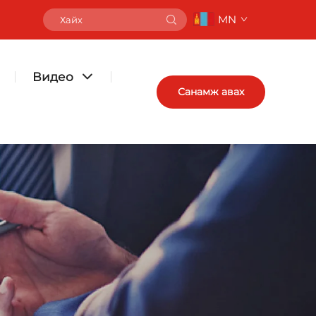
MN
Видео
Санамж авах