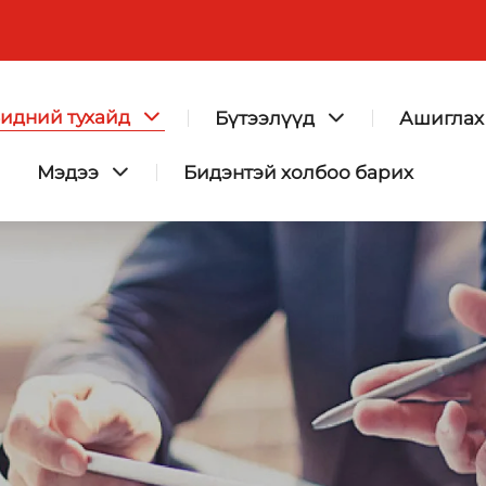
идний тухайд
Бүтээлүүд
Ашиглах
Мэдээ
Бидэнтэй холбоо барих