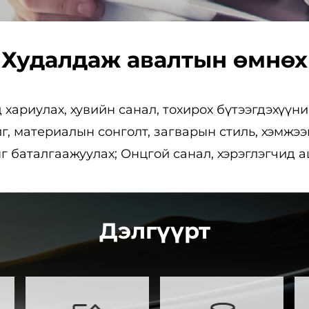
Худалдаж авалтын өмнөх
 хариулах, хувийн санал, тохирох бүтээгдэхүүн
, материалын сонголт, загварын стиль, хэмжээн
 баталгаажуулах; Онцгой санал, хэрэглэгчид а
Дэлгүүрт