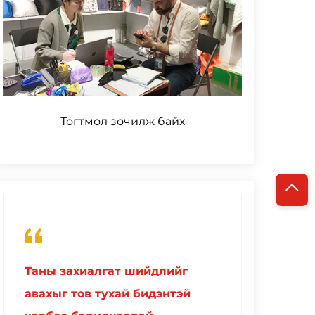
Тогтмол зочилж байх
Таны захиалгат шийдлийг
авахыг тов тухай бидэнтэй