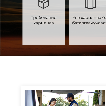
Требование
Үнэ харилцаа б
харилцаа
баталгаажуулал