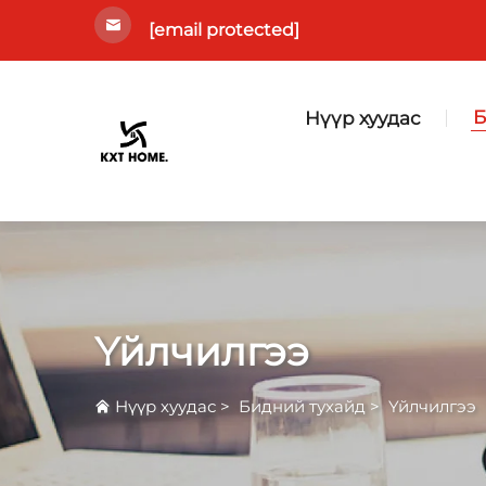
[email protected]
Б
Нүүр хуудас
Үйлчилгээ
Нүүр хуудас
>
Бидний тухайд
>
Үйлчилгээ