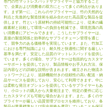
専門の竹マットレスパッドサプライヤーと協力すること
で、企業および消費者の双方にとって多くの利点がありま
す。まず第一に、これらのサプライヤーは、竹の天然的な
利点と先進的な製造技術を組み合わせた高品質な製品を提
供します。竹という原材料の持続可能性により、従来の繊
維素材と比較して環境への負担を軽減でき、環境意識の高
い消費者にアピールできます。こうしたサプライヤーは、
直接の製造関係と効率的なサプライチェーン管理を通じ
て、競争力のある価格帯を実現しています。また、竹加工
における専門知識により、耐久性と快適性に関する厳しい
基準を満たす、安定した品質のマットレスパッドを提供し
ています。多くの場合、サプライヤーは包括的なカスタマ
ーサポートを提供しており、製品情報やお手入れ方法、保
証内容などの詳細な説明が含まれます。確立された物流ネ
ットワークにより、追跡機能付きの信頼性の高い配送・納
品サービスを提供しており、安心して利用できます。中に
は柔軟な発注オプションを提供しているサプライヤーもあ
り、小ロットの購入から大量発注まで、特定の要件に応じ
たカスタマイズも可能な場合があります。また、多くのサ
プライヤーが厳しい品質管理プロセスを維持しており、各
製品が業界標準および安全規格を遵守していることを保証