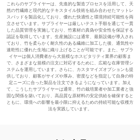
これらのサプライヤーは、先進的な製造プロセスを活用して、天
然の竹繊維と現代的なテキスタイル技術を組み合わせたマットレ
スパッドを製品化しており、優れた快適性と環境持続可能性を両
立させています。サプライヤーは厳しいテスト手順を通じて一貫
した品質管理を実施しており、竹素材の真偽や安全性を保証する
認証を取得しています。生産施設には通常、最新設備が導入され
ており、竹を柔らかく耐久性のある繊維に加工した後、通気性や
速乾性に優れた生地に織り上げることが可能です。また、サプラ
イヤーは個人消費者から大規模なホスピタリティ業界の顧客ま
で、さまざまな規模の注文に対応するために、広範な在庫管理シ
ステムを運用しています。さらに、カスタマイズオプションも提
供しており、顧客がサイズや厚み、密度などを指定して自身の特
定ニーズに合った製品を注文できるようになっています。加え
て、こうしたサプライヤーは通常、竹の栽培業者や加工業者と強
固な関係を築いており、高品質な原材料の安定供給を確保すると
ともに、環境への影響を最小限に抑えるための持続可能な収穫方
法を実践しています。