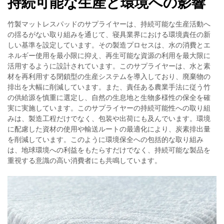
持続可能な生産と環境への影響
竹製マットレスパッドのサプライヤーは、持続可能な生産活動へ
の揺るがない取り組みを通じて、寝具業界における環境責任の新
しい基準を設定しています。その製造プロセスは、水の消費とエ
ネルギー使用を最小限に抑え、再生可能な資源の利用を最大限に
活用するように設計されています。このサプライヤーは、水と素
材を再利用する閉鎖型の生産システムを導入しており、廃棄物の
排出を大幅に削減しています。また、責任ある農業手法に従う竹
の供給源を慎重に選定し、自然の生息地と生物多様性の保全を確
実に実施しています。このサプライヤーの持続可能性への取り組
みは、製造工程だけでなく、包装や出荷にも及んでいます。環境
に配慮した資材の使用や輸送ルートの最適化により、炭素排出量
を削減しています。このように環境保全への包括的な取り組み
は、地球環境への利益をもたらすだけでなく、持続可能な製品を
重視する意識の高い消費者にも共鳴しています。