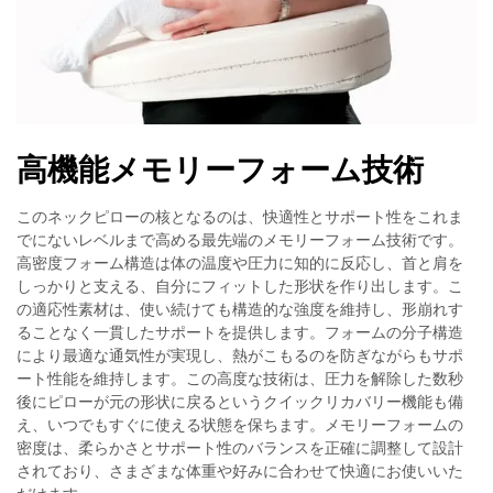
高機能メモリーフォーム技術
このネックピローの核となるのは、快適性とサポート性をこれま
でにないレベルまで高める最先端のメモリーフォーム技術です。
高密度フォーム構造は体の温度や圧力に知的に反応し、首と肩を
しっかりと支える、自分にフィットした形状を作り出します。こ
の適応性素材は、使い続けても構造的な強度を維持し、形崩れす
ることなく一貫したサポートを提供します。フォームの分子構造
により最適な通気性が実現し、熱がこもるのを防ぎながらもサポ
ート性能を維持します。この高度な技術は、圧力を解除した数秒
後にピローが元の形状に戻るというクイックリカバリー機能も備
え、いつでもすぐに使える状態を保ちます。メモリーフォームの
密度は、柔らかさとサポート性のバランスを正確に調整して設計
されており、さまざまな体重や好みに合わせて快適にお使いいた