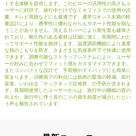
トする体験を提供します。このピローの汎用性の高さもユ
ーザーに好評で、旅行中だけでなくオフィスでの使用や読
書、テレビ視聴などにも最適です。通常12オンス未満の軽
量設計により、携帯性に優れながらもサポート性能を損な
うことがありません。洗えるカバーにより衛生面も確保さ
れており、耐久性のある素材は圧縮に強く、長期間にわた
ってサポート性能を維持します。温度調節機能により過度
な熱のこもりを防ぎ、さまざまな気候条件下で快適に使用
できます。調整可能なストラップシステムにより、ユーザ
ーが好みに合わせてフィット感をカスタマイズできます。
またコンパクトな設計で、手荷物やデイバッグにも簡単に
収まります。治療面での利点には筋肉の緊張の軽減、血行
促進、いわゆる「テックネック症候群」の予防が含まれま
す。長期間使用したユーザーからは、旅行中の睡眠の質の
向上や、旅行中に伴う首のこりの発生頻度が減少したとい
う声も報告されています。