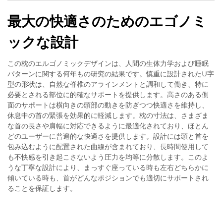
最大の快適さのためのエゴノミ
ックな設計
この枕のエルゴノミックデザインは、人間の生体力学および睡眠
パターンに関する何年もの研究の結果です。慎重に設計されたU字
型の形状は、自然な脊椎のアラインメントと調和して働き、特に
必要とされる部位に的確なサポートを提供します。高さのある側
面のサポートは横向きの頭部の動きを防ぎつつ快適さを維持し、
休息中の首の緊張を効果的に軽減します。枕の寸法は、さまざま
な首の長さや肩幅に対応できるように最適化されており、ほとん
どのユーザーに普遍的な快適さを提供します。設計には頭と首を
包み込むように配置された曲線が含まれており、長時間使用して
も不快感を引き起こさないよう圧力を均等に分散します。このよ
うな丁寧な設計により、まっすぐ座っている時も左右どちらかに
傾いている時も、首がどんなポジションでも適切にサポートされ
ることを保証します。