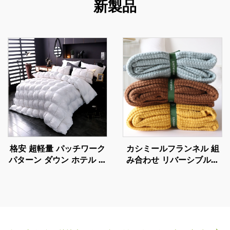
新製品
格安 超軽量 パッチワーク
カシミールフランネル 組
パターン ダウン ホテル 羽
み合わせ リバーシブルベ
羽 冬用 羽 羽 羽 冬用 羽
ッド・スロー・ブランケッ
羽 羽 羽 羽 羽 羽 羽 羽 羽
ト
羽 羽 羽 羽 羽 羽 羽 羽 羽
羽 羽 羽