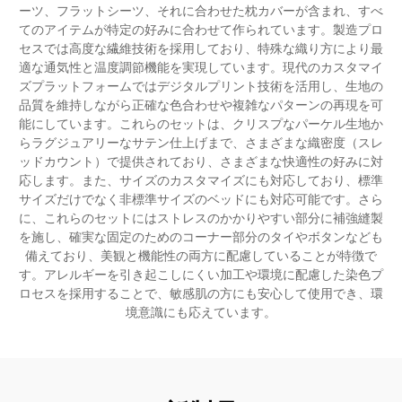
ーツ、フラットシーツ、それに合わせた枕カバーが含まれ、すべ
てのアイテムが特定の好みに合わせて作られています。製造プロ
セスでは高度な繊維技術を採用しており、特殊な織り方により最
適な通気性と温度調節機能を実現しています。現代のカスタマイ
ズプラットフォームではデジタルプリント技術を活用し、生地の
品質を維持しながら正確な色合わせや複雑なパターンの再現を可
能にしています。これらのセットは、クリスプなパーケル生地か
らラグジュアリーなサテン仕上げまで、さまざまな織密度（スレ
ッドカウント）で提供されており、さまざまな快適性の好みに対
応します。また、サイズのカスタマイズにも対応しており、標準
サイズだけでなく非標準サイズのベッドにも対応可能です。さら
に、これらのセットにはストレスのかかりやすい部分に補強縫製
を施し、確実な固定のためのコーナー部分のタイやボタンなども
備えており、美観と機能性の両方に配慮していることが特徴で
す。アレルギーを引き起こしにくい加工や環境に配慮した染色プ
ロセスを採用することで、敏感肌の方にも安心して使用でき、環
境意識にも応えています。