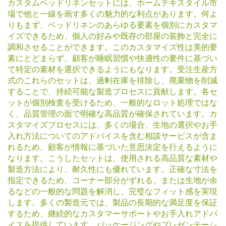
カスタムベッドリネンセットには、ホームテキスタイル市
場で他と一線を画す多くの魅力的な利点があります。何よ
りもまず、ベッドリネンのあらゆる要素を個別にカスタマ
イズできるため、個人の好みや既存の部屋の装飾と完全に
調和させることができます。このカスタマイズ性は美的要
素にとどまらず、顧客が睡眠習慣や快適性の要件に基づい
て特定の素材を選択できるようにもなります。受注生産方
式のこれらのセットは、過剰在庫を排除し、廃棄物を削減
することで、持続可能な製造プロセスに貢献します。各セ
ットが個別検査を受けるため、一般的なロット処理ではな
く、品質管理の面で明確な高品質が確保されています。カ
スタマイズプロセスには、多くの場合、生地の選択やお手
入れ方法についてのアドバイスを含む相談サービスが含ま
れるため、顧客が情報に基づいた意思決定を行えるように
なります。こうしたセットは、使用される高品質な素材や
製造方法により、耐久性にも優れています。正確な寸法を
指定できるため、コーナー部分がずれる、または生地が余
るなどの一般的な問題を解消し、完璧なフィット感を実現
します。多くの製造元では、製品の長期的な満足度を保証
するため、継続的なカスタマーサポートやお手入れアドバ
イスを提供しています。パッケージングやプレゼンテーシ