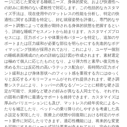
ージに応じた変化する睡眠ニーズ、身体的変化、および快適性へ
の好みに前例のない柔軟性で対応します。この包括的なカスタマ
イズ手法は、現在使用中のマットレスの性能を分析し、特定の快
適性に関する課題を特定し、好む就寝姿勢を評価し、専門的なサ
ポート調整によって改善が期待される身体的状態を把握するとい
う、詳細な睡眠アセスメントから始まります。カスタマイズプロ
セスには、圧力ポイントや体重分布パターンを特定し、追加のサ
ポートまたは圧力緩和が必要な部位を明らかにする先進的なボデ
ィマッピング技術が採用されており、これにより、ユーザー個別
の睡眠表面構成のための詳細な設計図が作成されます。素材選定
は極めて個人に応じたものとなり、より弾力性と素早い復元性を
求める方には反応性の高いラテックス配合が、長時間の圧力ポイ
ント緩和および身体形状へのフィット感を重視する方にはゆっく
りと反応するメモリーフォームがそれぞれ提供されます。硬さ調
整システムにより、トッパーの異なるゾーンごとに精密な硬さ設
定が可能で、夫婦など硬さの好みが異なる人同士でも、それぞれ
の固有の要件に最適なサポートを維持できます。カスタマイズは
厚みのバリエーションにも及び、マットレスの経年劣化によるへ
たりを補正したり、ベッドへの乗り降りのしやすさを考慮した高
さ設定を実現したり、医療上の状態や回復期における特定のサポ
ート要件に対応したりできます。適応性機能には、将来的な変更
を可能にするモジュール式設計要素が含まれており、完全な交換