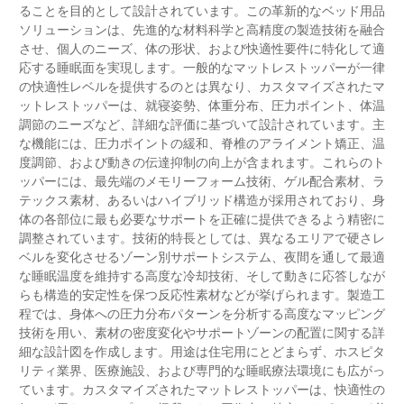
ることを目的として設計されています。この革新的なベッド用品
ソリューションは、先進的な材料科学と高精度の製造技術を融合
させ、個人のニーズ、体の形状、および快適性要件に特化して適
応する睡眠面を実現します。一般的なマットレストッパーが一律
の快適性レベルを提供するのとは異なり、カスタマイズされたマ
ットレストッパーは、就寝姿勢、体重分布、圧力ポイント、体温
調節のニーズなど、詳細な評価に基づいて設計されています。主
な機能には、圧力ポイントの緩和、脊椎のアライメント矯正、温
度調節、および動きの伝達抑制の向上が含まれます。これらのト
ッパーには、最先端のメモリーフォーム技術、ゲル配合素材、ラ
テックス素材、あるいはハイブリッド構造が採用されており、身
体の各部位に最も必要なサポートを正確に提供できるよう精密に
調整されています。技術的特長としては、異なるエリアで硬さレ
ベルを変化させるゾーン別サポートシステム、夜間を通して最適
な睡眠温度を維持する高度な冷却技術、そして動きに応答しなが
らも構造的安定性を保つ反応性素材などが挙げられます。製造工
程では、身体への圧力分布パターンを分析する高度なマッピング
技術を用い、素材の密度変化やサポートゾーンの配置に関する詳
細な設計図を作成します。用途は住宅用にとどまらず、ホスピタ
リティ業界、医療施設、および専門的な睡眠療法環境にも広がっ
ています。カスタマイズされたマットレストッパーは、快適性の