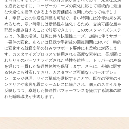
を必要とせずに、ユーザーのニーズの変化に応じて継続的に最適
な快適性を提供できるよう投資価値を長期にわたって維持しま
す。季節ごとの快適性調整も可能で、暑い時期には冷却効果を高
めるため、寒い時期には断熱性を強化するため、交換可能な層や
部品を組み替えることで対応できます。このカスタマイズシステ
ムは、体重の増減、妊娠に伴う快適性ニーズ、加齢に伴うサポー
ト要件の変化、あるいは怪我や手術後の回復期間において一時的
に変化する就寝姿勢の好みやサポート要件にも柔軟に対応しま
す。カスタマイズプロセスで使用される高度な素材は、長期間に
わたりそのパーソナライズされた特性を維持し、トッパーの寿命
を通じて一貫した快適性体験を保証します。さらに、外観に関す
る好みにも対応しており、カスタマイズ可能なカバーオプショ
ン、エッジ処理、サイズ構成を選択することで、既存の寝室のイ
ンテリアや家具配置にシームレスに統合され、個人のスタイルを
反映しつつ、卓越した快適性パフォーマンスを提供する調和の取
れた睡眠環境が実現します。