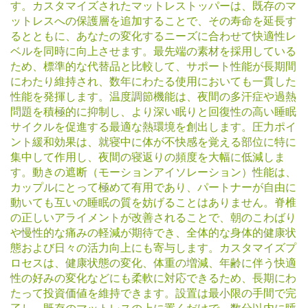
す。カスタマイズされたマットレストッパーは、既存のマ
ットレスへの保護層を追加することで、その寿命を延長す
るとともに、あなたの変化するニーズに合わせて快適性レ
ベルを同時に向上させます。最先端の素材を採用している
ため、標準的な代替品と比較して、サポート性能が長期間
にわたり維持され、数年にわたる使用においても一貫した
性能を発揮します。温度調節機能は、夜間の多汗症や過熱
問題を積極的に抑制し、より深い眠りと回復性の高い睡眠
サイクルを促進する最適な熱環境を創出します。圧力ポイ
ント緩和効果は、就寝中に体が不快感を覚える部位に特に
集中して作用し、夜間の寝返りの頻度を大幅に低減しま
す。動きの遮断（モーションアイソレーション）性能は、
カップルにとって極めて有用であり、パートナーが自由に
動いても互いの睡眠の質を妨げることはありません。脊椎
の正しいアライメントが改善されることで、朝のこわばり
や慢性的な痛みの軽減が期待でき、全体的な身体的健康状
態および日々の活力向上にも寄与します。カスタマイズプ
ロセスは、健康状態の変化、体重の増減、年齢に伴う快適
性の好みの変化などにも柔軟に対応できるため、長期にわ
たって投資価値を維持できます。設置は最小限の手間で完