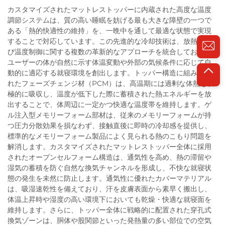
カスタマイズされたマットレストッパーに内蔵された高度な温度
調節システムは、質の高い睡眠を妨げる最も大きな障壁の一つで
ある「熱的快適性の維持」を、一晩中を通して最適な状態で実現
することで対応しています。この先進的な冷却技術は、放熱およ
び温度制御に関する複数の革新的なアプローチを統合しており、
ユーザーの体が自然に示す体温変動や外部の気候条件に応じて自
動的に適応する就寝環境を創出します。トッパー構造に組み込ま
れたフェーズチェンジ材（PCM）は、高温期には過剰な体熱を積
極的に吸収し、温度が低下した際に蓄積された熱エネルギーを放
出することで、体周辺に一定かつ快適な温度帯を維持します。ゲ
ル注入型メモリーフォーム部材は、従来のメモリーフォームが持
つ圧力分散効果を損なわず、接触直後に即時の冷却感を提供し、
標準的なメモリーフォーム製品によく見られる熱のこもり問題を
解消します。カスタマイズされたマットレストッパー全体に採用
されたオープンセルフォーム構造は、通気性を高め、熱の滞留や
湿気の蓄積を防ぐ自然な換気チャンネルを形成し、不快な就寝状
態の発生を未然に防止します。通気性に優れたカバーマテリアル
は、吸湿速乾性を備えており、汗を皮膚表面から素早く搬出し、
体温上昇時や湿度の高い環境下においても乾燥・快適な就寝面を
維持します。さらに、トッパー全体に戦略的に配置された穿孔式
換気ゾーンは、胴体や股関節といった発熱量の多い部位での空気