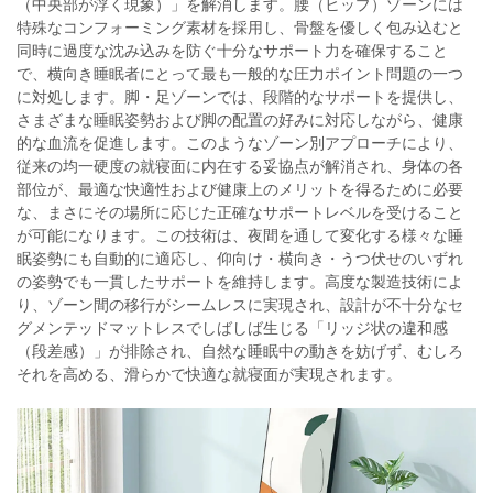
（中央部が浮く現象）」を解消します。腰（ヒップ）ゾーンには
特殊なコンフォーミング素材を採用し、骨盤を優しく包み込むと
同時に過度な沈み込みを防ぐ十分なサポート力を確保すること
で、横向き睡眠者にとって最も一般的な圧力ポイント問題の一つ
に対処します。脚・足ゾーンでは、段階的なサポートを提供し、
さまざまな睡眠姿勢および脚の配置の好みに対応しながら、健康
的な血流を促進します。このようなゾーン別アプローチにより、
従来の均一硬度の就寝面に内在する妥協点が解消され、身体の各
部位が、最適な快適性および健康上のメリットを得るために必要
な、まさにその場所に応じた正確なサポートレベルを受けること
が可能になります。この技術は、夜間を通して変化する様々な睡
眠姿勢にも自動的に適応し、仰向け・横向き・うつ伏せのいずれ
の姿勢でも一貫したサポートを維持します。高度な製造技術によ
り、ゾーン間の移行がシームレスに実現され、設計が不十分なセ
グメンテッドマットレスでしばしば生じる「リッジ状の違和感
（段差感）」が排除され、自然な睡眠中の動きを妨げず、むしろ
それを高める、滑らかで快適な就寝面が実現されます。