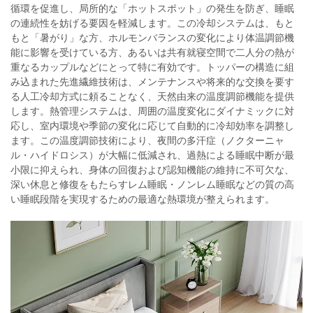
循環を促進し、局所的な「ホットスポット」の発生を防ぎ、睡眠
の連続性を妨げる要因を軽減します。この冷却システムは、もと
もと「暑がり」な方、ホルモンバランスの変化により体温調節機
能に影響を受けている方、あるいは共有就寝空間で二人分の熱が
重なるカップルなどにとって特に有効です。トッパーの構造に組
み込まれた先進繊維技術は、メンテナンスや将来的な交換を要す
る人工冷却方式に頼ることなく、天然由来の温度調節機能を提供
します。熱管理システムは、周囲の温度変化にダイナミックに対
応し、室内環境や季節の変化に応じて自動的に冷却効率を調整し
ます。この温度調節技術により、夜間の多汗症（ノクターニャ
ル・ハイドロシス）が大幅に低減され、過熱による睡眠中断が最
小限に抑えられ、身体の回復および認知機能の維持に不可欠な、
深い休息と修復をもたらすレム睡眠・ノンレム睡眠などの質の高
い睡眠段階を実現するための最適な熱環境が整えられます。