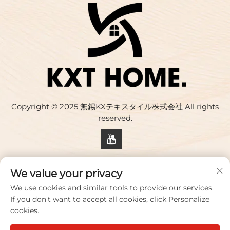
Copyright © 2025 無錫KXテキスタイル株式会社 All rights
reserved.
プライバシーポリシー
We value your privacy
お問い合わせ
We use cookies and similar tools to provide our services.
If you don't want to accept all cookies, click Personalize
Address: 建物17号,華慶クリエイティブパーク,33号 志水道,武
cookies.
蔵市,江蘇省,中国