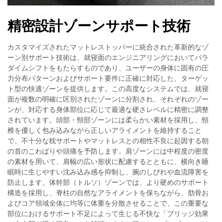
精密設計ゾーンサポート技術
カスタマイズされたマットレストッパーに統合された革新的なゾ
ーン別サポート技術は、就寝面のエンジニアリングにおいてパラ
ダイムシフトをもたらすものであり、ユーザーの身体に固有の圧
力分布パターンおよびサポート要件に正確に対応した、ターゲッ
ト型の快適ゾーンを提供します。この高度なシステムでは、就寝
面が複数の明確に区別されたゾーンに分割され、それぞれのゾー
ンが、対応する身体部位に応じて最適な硬さレベルに精密に調整
されています。頭部・頸部ゾーンには柔らかい素材を採用し、頸
椎を優しく包み込みながら正しいアライメントを維持すること
で、不十分な枕サポートやマットレスとの相性不良に起因する朝
の首のこわばりや頭痛を予防します。肩ゾーンには中程度の密度
の素材を用いて、肩幅の広い形状に配慮するとともに、横向き睡
眠時に生じやすい沈み込み感を抑制し、腕のしびれや血流障害を
防止します。体幹部（トルソ）ゾーンでは、より硬めのサポート
構造を採用し、脊柱の自然なアライメントを保ちながら、肋骨お
よびコア領域全体に均等に体重を分散させることで、この重要な
部位におけるサポート不足によって生じる不快な「ブリッジ効果