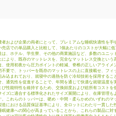
費者および企業の両者にとって、プレミアムな睡眠快適性を手
小売店での単品購入と比較して、1個あたりのコストが大幅に
性は、ホテル、学生寮、その他の商業施設など、多数のユニッ
上により、既存のマットレスを、完全なマットレス交換という
は、使用初夜から圧力ポイントの軽減、脊椎の正しいアライメ
切不要で、トッパーを既存のマットレスの上に直接載せ、フィ
組み込まれており、就寝中の過熱を防ぐ冷却技術を採用するこ
せ、通気性を促進することで、年間を通じて快適な就寝温度を
よび性能特性を維持するため、交換頻度および総所有コストを
サイズに適合する標準化されたサイズ展開により、在庫管理も
す。これらのトッパーは、硬め・中間・柔らかめのいずれのマ
製造における品質保証基準により、全ロットにわたり一貫した
睡眠健康への関心が高まっていることから、これらの製品に対