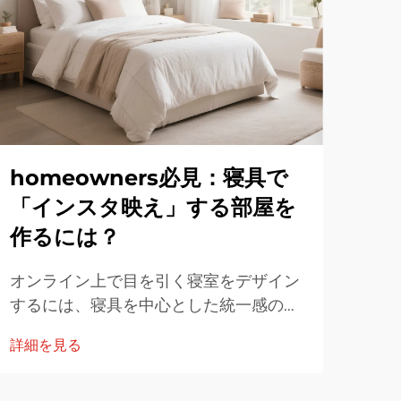
homeowners必見：寝具で
ホ
「インスタ映え」する部屋を
耐
作るには？
耐久
類）
オンライン上で目を引く寝室をデザイン
織り
するには、寝具を中心とした統一感のあ
詳細
アケ
るデザインから着手することが重要で
詳細を見る
を重
す。実用的なステップバイステップのガ
性を
イドを活用すれば、写真や動画で視覚的
など