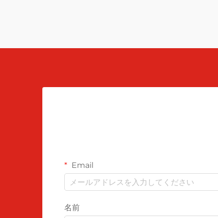
トーンに、サンライズペーチ、マットゴ
ールド、ディープネイビー、フォレスト
グリーンなどのアクセントカラーが含ま
れます...
Email
名前