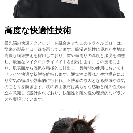
高度な快適性技術
最先端の快適テクノロジーを融合させたこのトラベルピローは、
従来の製品とは一線を画しています。吸湿速乾性に優れた生地は
高度な繊維技術を採用しており、首や頭周りの温度と湿度を調整
し、最適なマイクロクライメイトを創出します。この技術によ
り、肌表面から湿気を積極的に排出し、長時間の使用においても
ドライで快適な状態を維持します。通気性に優れた生地構造によ
り空気の循環が効率的に行われ、不快感の原因となる熱気や湿気
のこもりを防ぎます。枕の表面素材は柔らかな感触と耐久性の両
立を意識して設計されており、快適性と耐久性の理想的なバラン
スを実現しています。