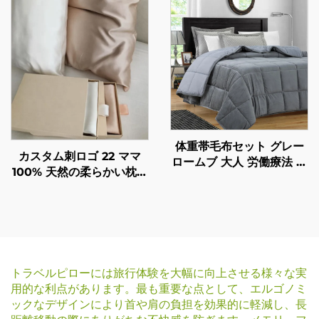
体重帯毛布セット グレー
カスタム刺ロゴ 22 ママ
ロームブ 大人 労働療法 不
100% 天然の柔らかい枕カ
安 不眠 動揺 自閉症
バー プレゼントボックス
ADHD
付き のシルク枕カバー
トラベルピローには旅行体験を大幅に向上させる様々な実
用的な利点があります。最も重要な点として、エルゴノミ
ックなデザインにより首や肩の負担を効果的に軽減し、長