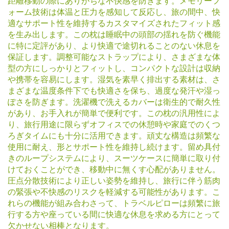
距離移動の際にありがちな不快感を防ぎます。メモリーフ
ォーム技術は体温と圧力を感知して反応し、旅の間中、快
適なサポート性を維持するカスタマイズされたフィット感
を生み出します。この枕は睡眠中の頭部の揺れを防ぐ機能
に特に定評があり、より快適で途切れることのない休息を
保証します。調整可能なストラップにより、さまざまな体
型の方にしっかりとフィットし、コンパクトな設計は収納
や携帯を容易にします。湿気を素早く排出する素材は、さ
まざまな温度条件下でも快適さを保ち、過度な発汗や湿っ
ぽさを防ぎます。洗濯機で洗えるカバーは衛生的で耐久性
があり、お手入れが簡単で便利です。この枕の汎用性によ
り、旅行用途に限らずオフィスでの休憩時や家庭でのくつ
ろぎタイムにも十分に活用できます。頑丈な構造は頻繁な
使用に耐え、形とサポート性を維持し続けます。留め具付
きのループシステムにより、スーツケースに簡単に取り付
けておくことができ、移動中に無くす心配がありません。
圧点分散技術により正しい姿勢を維持し、旅行に伴う筋肉
の緊張や不快感のリスクを軽減する可能性があります。こ
れらの機能が組み合わさって、トラベルピローは頻繁に旅
行する方や座っている間に快適な休息を求める方にとって
欠かせない相棒となります。