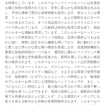
を特徴としています。シルキーなベッドシーツセットには先進的
な織り技術が採用されており、非常に柔らかな表面質感を生み出
し、手頃な価格で贅沢な就寝体験を提供します。各セットには通
常、フィットシート、フラットシート、および調和するピローケ
ースが含まれており、すべて高品質ポリエステルマイクロファイ
バーで作られています。この素材は特別な処理工程を経て、独自
のシルキーな感触を実現しています。このシルキーなベッドシー
ツセットの革新的なファブリック技術は、従来の素材よりもはる
かに細い、精密に設計された繊維を用いており、肌に触れたとき
に驚くほど滑らかな密な織り構造を形成します。温度調節機能も
重要な技術的特長の一つであり、通気性に優れたファブリック構
造により最適な空気循環が促進され、夜間を通して心地よい保温
性が維持されます。シルキーなベッドシーツセットは応用範囲が
広く、マスターベッドルーム、ゲストルーム、バケーションホー
ム、およびホスピタリティ施設など、さまざまな環境で使用可能
です。低刺激性（ヒポアレルジェニック）の特性により、敏感肌
やアレルギーを持つ方にも理想的なベッドリネンです。また、シ
ワになりにくい特性により、最小限のお手入れで常に清潔で整っ
た外観を保つことができます。色持ち技術により、複数回の洗濯
後でも色褪せがほとんど起こらず、どんな寝室のインテリアにも
彩りを添える鮮やかな外観が長期間維持されます。シルキーなベ