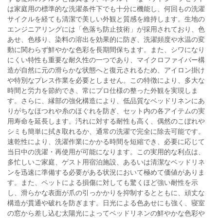
は家庭用の標準的な洗濯条件下でも十分に機能し、何回もの洗濯
サイクルを経ても清潔で美しい外観と質感を維持します。生地の
エンジニアリングには「色落ち防止技術」が採用されており、色
あせ、色移り、染料の溶出を効果的に防ぎ、洗濯頻度や水温の変
動に関わらず鮮やかな色彩を長期間保ちます。また、シワになり
にくい特性も重要な耐久性の一つであり、マイクロファイバー構
造が自然に元の滑らかな状態へと復元されるため、アイロン掛け
や特別なプレス作業を必要としません。この特徴により、多大な
時間と労力を節約でき、常にプロ仕様の整った外観を実現しま
す。さらに、縁部の強化構造により、低品質なベッドリネンにあ
りがちなほつれや糸のほぐれを防ぎ、セット内の各アイテムの実
用寿命を延長します。汚れに対する耐性も高く、偶然のこぼれや
シミも簡単に拭き取れるか、通常の洗濯で完全に除去可能です。
速乾性により、洗濯作業にかかる時間を短縮でき、必要に応じて
当日中の洗濯・再使用が可能になります。この実用的な利点は、
多忙しいご家庭、ゲスト用宿泊施設、あるいは清潔なベッドリネ
ンを迅速に準備する必要がある状況において極めて価値がありま
す。また、ペットによる損傷に対しても驚くほど強い耐性を示
し、滑らかな表面が爪の引っかかりを抑制するとともに、頑丈な
構造が貫通や破れを防ぎます。日光による色あせにも強く、寝室
の窓から差し込む太陽光によってベッドリネンの鮮やかな色彩や