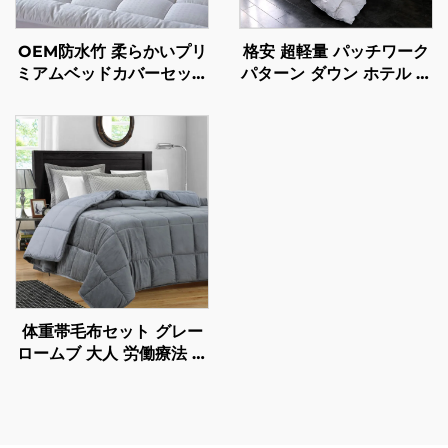
格安 超軽量 パッチワーク
OEM防水竹 柔らかいプリ
パターン ダウン ホテル 羽
ミアムベッドカバーセット
羽 冬用 羽 羽 羽 冬用 羽
マットレス トッパー プロ
羽 羽 羽 羽 羽 羽 羽 羽 羽
テクター
羽 羽 羽 羽 羽 羽 羽 羽 羽
羽 羽 羽
体重帯毛布セット グレー
ロームブ 大人 労働療法 不
安 不眠 動揺 自閉症
ADHD