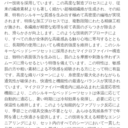
バー技術を採用しています。この高度な製造プロセスにより、従
来の繊維素材よりも著しく細かい超極細繊維が生成され、その結
果、特有のシルキーな質感を生み出す極めて高密度の編地が実現
されます。特殊な加工プロセスでは、複数段階にわたる精錬工程
が施され、各繊維が精密な処理を経て表面のざらつきが除去さ
れ、滑らかさが向上します。このような技術的アプローチによ
り、すべての糸が全体的な高級感ある触り心地に寄与するととも
に、長期間の使用においても構造的強度を維持します。このシル
キーなベッドシーツセットに採用されたマイクロファイバー構造
は、独特の表面張力を生み出し、肌の上を摩擦や刺激を伴わずス
ムーズに滑らせるという特徴を備えています。この特性は、敏感
肌の方や粗い素材による不快感を経験される方にとって特に有益
です。高度な織りパターンにより、糸密度が最大化されながらも
通気性が確保され、快適性と機能性の最適なバランスが実現され
ています。マイクロファイバー構造内に組み込まれた温度応答性
機能により、このシルキーなベッドシーツセットは体温に応じて
自動的に適応し、暑い時期には冷却効果を発揮し、必要に応じて
保温性も維持します。このような知能的なファブリック反応によ
り、季節ごとの寝具交換が不要となり、あらゆる気候条件下で年
間を通じた快適さを提供します。この技術を支える精密なエンジ
ニアリングにより、セット内のすべてのシーツにおいて一貫した