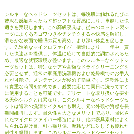
シルキーなベッドシーツセットは、毎晩肌に触れるたびに
贅沢な感触をもたらす超ソフトな質感により、卓越した快
適さを実現します。この高級寝具は、従来のコットン製シ
ーツによくあるゴワつきやチクチクする不快感を解消し、
滑らかな表面で睡眠の質を高め、より深い休息を促しま
す。先進的なマイクロファイバー構造により、一年中一貫
した快適さを提供し、体温に応じて自動的に調節されるた
め、最適な就寝環境が整います。このシルキーなベッドシ
ーツセットは、特別なケアや高額なドライクリーニングを
必要とせず、通常の家庭用洗濯機および乾燥機でのお手入
れが可能で、メンテナンスが極めて簡単です。速乾性によ
り貴重な時間を節約でき、必要に応じて同日に洗ってすぐ
に使用することも可能です。デリケートな取り扱いを要す
る天然シルクとは異なり、このシルキーなベッドシーツセ
ットは通常の洗濯サイクルにも耐え、元の外観や質感を長
期間維持します。耐久性も大きなメリットであり、強化さ
れたマイクロファイバー構造により、他の寝具素材によく
見られる裂け目、引っ張り傷、摩耗などに対しても優れた
耐性を発揮します。このシルキーなベッドシーツセット