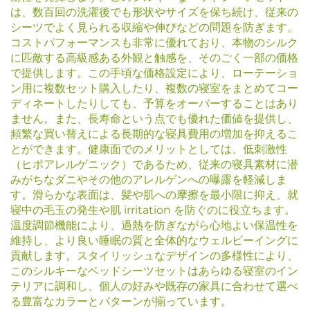
は、数百回の洗濯後でも形状やサイズを保ち続け、従来の
シーツでよく見られる収縮や伸びなどの問題を防ぎます。
コストパフォーマンスも非常に優れており、本物のシルク
に匹敵する高級感ある外観と触感を、そのごく一部の価格
で提供します。この手頃な価格設定により、ローテーショ
ン用に複数セット購入したり、複数の寝室をまとめてコー
ディネートしたりしても、予算をオーバーすることはあり
ません。また、長寿命という点でも優れた価値を提供し、
頻繁な買い替えによる長期的な寝具費用の増加を抑えるこ
とができます。健康面でのメリットとしては、低刺激性
（ヒポアレルゲニック）であるため、従来の寝具素材に潜
みがちなダニやその他のアレルゲンへの曝露を軽減しま
す。滑らかな表面は、髪や肌への摩擦を最小限に抑え、就
寝中の毛玉の発生や肌 irritation を防ぐのに役立ちます。
温度調節機能により、過熱を防ぎながら心地よい保温性を
維持し、より良い睡眠の質と全体的なウェルビーイングに
貢献します。スタイリッシュなデザインの多様性により、
このシルキーなベッドシーツセットはあらゆる寝室のイン
テリアに調和し、個人の好みや既存の家具に合わせて選べ
る豊富なカラーとパターンが揃っています。