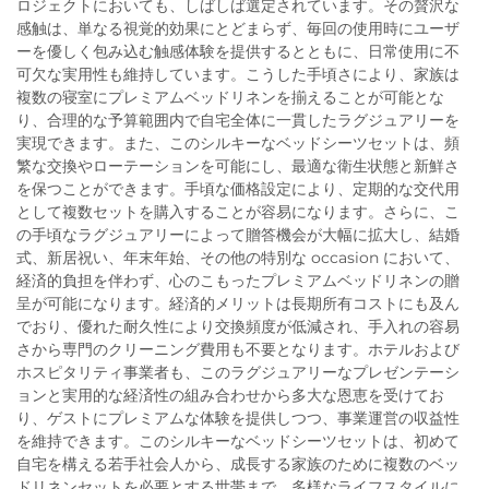
ロジェクトにおいても、しばしば選定されています。その贅沢な
感触は、単なる視覚的効果にとどまらず、毎回の使用時にユーザ
ーを優しく包み込む触感体験を提供するとともに、日常使用に不
可欠な実用性も維持しています。こうした手頃さにより、家族は
複数の寝室にプレミアムベッドリネンを揃えることが可能とな
り、合理的な予算範囲内で自宅全体に一貫したラグジュアリーを
実現できます。また、このシルキーなベッドシーツセットは、頻
繁な交換やローテーションを可能にし、最適な衛生状態と新鮮さ
を保つことができます。手頃な価格設定により、定期的な交代用
として複数セットを購入することが容易になります。さらに、こ
の手頃なラグジュアリーによって贈答機会が大幅に拡大し、結婚
式、新居祝い、年末年始、その他の特別な occasion において、
経済的負担を伴わず、心のこもったプレミアムベッドリネンの贈
呈が可能になります。経済的メリットは長期所有コストにも及ん
でおり、優れた耐久性により交換頻度が低減され、手入れの容易
さから専門のクリーニング費用も不要となります。ホテルおよび
ホスピタリティ事業者も、このラグジュアリーなプレゼンテーシ
ョンと実用的な経済性の組み合わせから多大な恩恵を受けてお
り、ゲストにプレミアムな体験を提供しつつ、事業運営の収益性
を維持できます。このシルキーなベッドシーツセットは、初めて
自宅を構える若手社会人から、成長する家族のために複数のベッ
ドリネンセットを必要とする世帯まで、多様なライフスタイルに