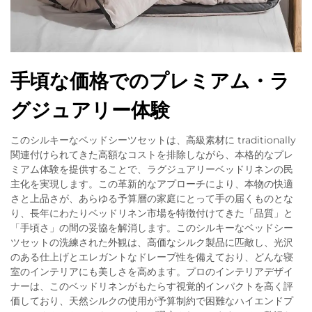
手頃な価格でのプレミアム・ラ
グジュアリー体験
このシルキーなベッドシーツセットは、高級素材に traditionally
関連付けられてきた高額なコストを排除しながら、本格的なプレ
ミアム体験を提供することで、ラグジュアリーベッドリネンの民
主化を実現します。この革新的なアプローチにより、本物の快適
さと上品さが、あらゆる予算層の家庭にとって手の届くものとな
り、長年にわたりベッドリネン市場を特徴付けてきた「品質」と
「手頃さ」の間の妥協を解消します。このシルキーなベッドシー
ツセットの洗練された外観は、高価なシルク製品に匹敵し、光沢
のある仕上げとエレガントなドレープ性を備えており、どんな寝
室のインテリアにも美しさを高めます。プロのインテリアデザイ
ナーは、このベッドリネンがもたらす視覚的インパクトを高く評
価しており、天然シルクの使用が予算制約で困難なハイエンドプ