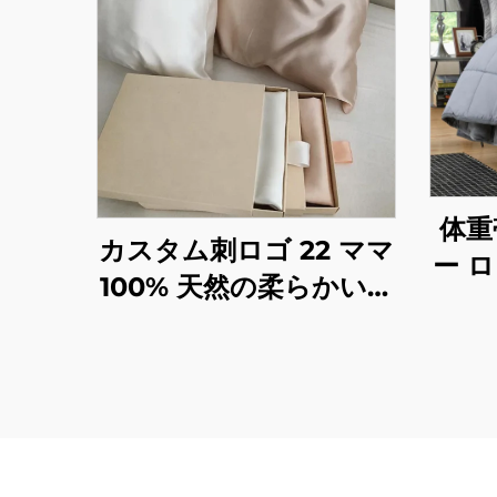
体重
カスタム刺ロゴ 22 ママ
ー 
100% 天然の柔らかい枕
法 不
カバー プレゼントボッ
クス付き のシルク枕カ
バー