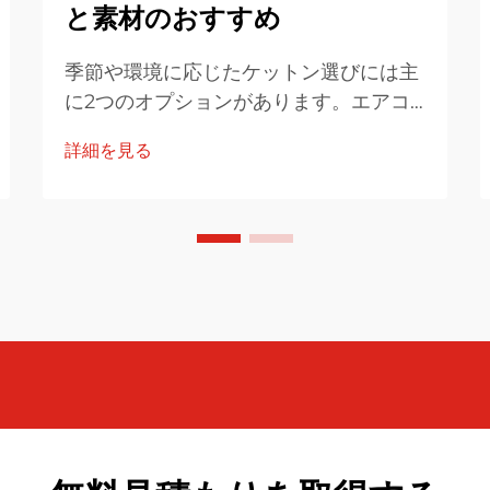
と素材のおすすめ
季節や環境に応じたケットン選びには主
に2つのオプションがあります。エアコ
ンケットンは軽量で通気性があり、湿気
詳細を見る
や暑さの多い室内に適した設計、冬用ケ
ットンは保温性が高く、重めで断熱性が
あります。この実用的なガイドでは、そ
れぞれの用途に応じた最適な素材と使用
シナリオをご紹介します...