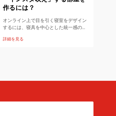
作るには？
耐久
類）
オンライン上で目を引く寝室をデザイン
織り
するには、寝具を中心とした統一感のあ
詳細
アケ
るデザインから着手することが重要で
詳細を見る
を重
す。実用的なステップバイステップのガ
性を
イドを活用すれば、写真や動画で視覚的
など
に魅力的で印象に残る共有しやすい空間
に設
を作り上げることができます。自分の好
う。
きなスタイルを定めて...