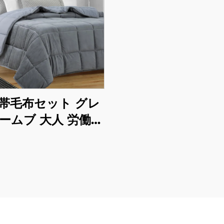
帯毛布セット グレ
ロームブ 大人 労働療
安 不眠 動揺 自閉症
ADHD