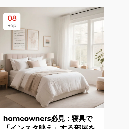
08
0
Sep
Se
homeowners必見：寝具で
ホ
「インスタ映え」する部屋を
耐