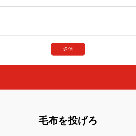
送信
毛布を投げろ