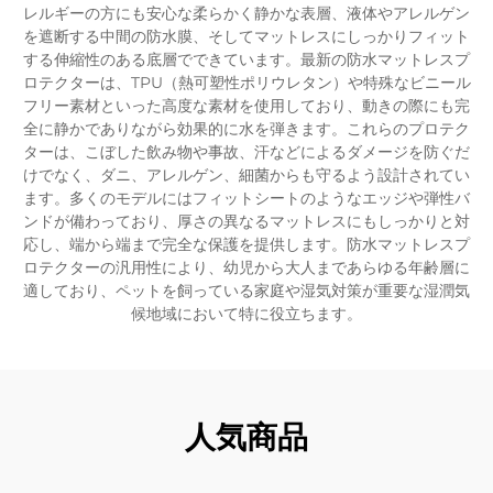
レルギーの方にも安心な柔らかく静かな表層、液体やアレルゲン
を遮断する中間の防水膜、そしてマットレスにしっかりフィット
する伸縮性のある底層でできています。最新の防水マットレスプ
ロテクターは、TPU（熱可塑性ポリウレタン）や特殊なビニール
フリー素材といった高度な素材を使用しており、動きの際にも完
全に静かでありながら効果的に水を弾きます。これらのプロテク
ターは、こぼした飲み物や事故、汗などによるダメージを防ぐだ
けでなく、ダニ、アレルゲン、細菌からも守るよう設計されてい
ます。多くのモデルにはフィットシートのようなエッジや弾性バ
ンドが備わっており、厚さの異なるマットレスにもしっかりと対
応し、端から端まで完全な保護を提供します。防水マットレスプ
ロテクターの汎用性により、幼児から大人まであらゆる年齢層に
適しており、ペットを飼っている家庭や湿気対策が重要な湿潤気
候地域において特に役立ちます。
人気商品