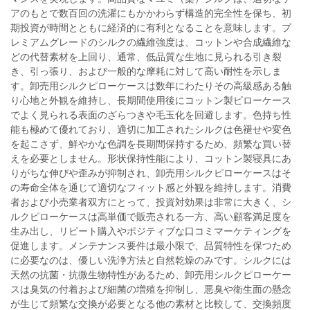
アのもとで数百回の洗濯にもかかわらず構造的完全性を保ち、初
期投資が時間とともに経済的に有利となることを意味します。プ
レミアムグレードのシルクの繊維強度は、コットンや合成繊維な
どの代替素材を上回り、通常、低品質な生地に見られる引き裂
き、引っ張り、および一般的な摩耗に対して高い耐性を示しま
す。卸売用シルクピローケースは数年にわたりその高級感ある触
り心地と外観を維持し、長期間使用後にコットン製ピローケース
でよく見られる表面のざらつきや毛玉化を回避します。色持ち性
能も極めて優れており、適切に加工されたシルクは色褪せや変色
を起こさず、鮮やかな色調を長期間保持するため、頻繁な買い替
えを必要としません。形状保持性能により、コットン製寝具にあ
りがちな伸びや歪みが抑制され、卸売用シルクピローケースはそ
の寿命全体を通じて適切なフィット感と外観を維持します。消費
者および小売業者双方にとって、投資対効果は非常に大きく、シ
ルクピローケースは高単価で販売される一方、高い顧客満足度を
生み出し、リピート購入やポジティブな口コミマーケティングを
促進します。メンテナンス要件は最小限で、品質特性を保つため
に必要なのは、優しい洗浄方法と自然乾燥のみです。シルクには
天然の抗菌・抗微生物特性があるため、卸売用シルクピローケー
スは臭気の付着および細菌の増殖を抑制し、悪臭や衛生面の懸念
が生じて頻繁な交換が必要となる他の素材と比較して、交換頻度