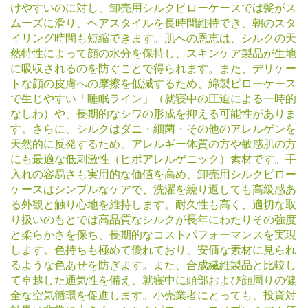
けやすいのに対し、卸売用シルクピローケースでは髪がス
ムーズに滑り、ヘアスタイルを長時間維持でき、朝のスタ
イリング時間も短縮できます。肌への恩恵は、シルクの天
然特性によって顔の水分を保持し、スキンケア製品が生地
に吸収されるのを防ぐことで得られます。また、デリケー
トな顔の皮膚への摩擦を低減するため、綿製ピローケース
で生じやすい「睡眠ライン」（就寝中の圧迫による一時的
なしわ）や、長期的なシワの形成を抑える可能性がありま
す。さらに、シルクはダニ・細菌・その他のアレルゲンを
天然的に反発するため、アレルギー体質の方や敏感肌の方
にも最適な低刺激性（ヒポアレルゲニック）素材です。手
入れの容易さも実用的な価値を高め、卸売用シルクピロー
ケースはシンプルなケアで、洗濯を繰り返しても高級感あ
る外観と触り心地を維持します。耐久性も高く、適切な取
り扱いのもとでは高品質なシルクが長年にわたりその強度
と柔らかさを保ち、長期的なコストパフォーマンスを実現
します。色持ちも極めて優れており、安価な素材に見られ
るような色あせを防ぎます。また、合成繊維製品と比較し
て卓越した通気性を備え、就寝中に頭部および顔周りの健
全な空気循環を促進します。小売業者にとっても、投資対