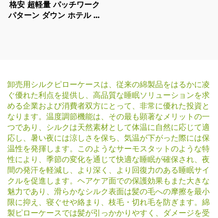
格安 超軽量 パッチワーク
パターン ダウン ホテル 羽
羽 冬用 羽 羽 羽 冬用 羽
羽 羽 羽 羽 羽 羽 羽 羽 羽
羽 羽 羽 羽 羽 羽 羽 羽 羽
羽 羽 羽
卸売用シルクピローケースは、従来の綿製品をはるかに凌
ぐ優れた利点を提供し、高品質な睡眠ソリューションを求
める企業および消費者双方にとって、非常に優れた投資と
なります。温度調節機能は、その最も顕著なメリットの一
つであり、シルクは天然素材として体温に自然に応じて適
応し、暑い夜には涼しさを保ち、気温が下がった際には保
温性を発揮します。このようなサーモスタットのような特
性により、季節の変化を通じて快適な睡眠が確保され、夜
間の発汗を軽減し、より深く、より回復力のある睡眠サイ
クルを促進します。ヘアケア面での保護効果もまた大きな
魅力であり、滑らかなシルク表面は髪の毛への摩擦を最小
限に抑え、寝ぐせや絡まり、枝毛・切れ毛を防ぎます。綿
製ピローケースでは髪が引っかかりやすく、ダメージを受