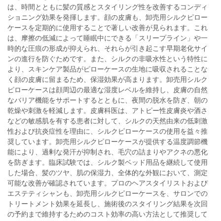
は、時間とともに髪の質感とスタイリング性を改善するコンディ
ショニング効果を発揮します。顔の皮膚も、卸売用シルクピロー
ケースを定期的に使用することで著しい改善が見られます。これ
は、摩擦の低減によって睡眠中にできる「スリープライン」や一
時的な圧痕の形成が抑えられ、それらが引き起こす早期老化サイ
ンの進行を防ぐためです。また、シルクの非吸水性という特性に
より、スキンケア製品がピローケースの生地に吸収されることな
く顔の皮膚に留まるため、保湿効果が高まります。卸売用シルク
ピローケースは顔周辺の最適な湿度レベルを維持し、皮膚の自然
なバリア機能をサポートするとともに、夜間の脱水を防ぎ、朝の
乾燥や刺激を軽減します。皮膚科医は、アトピー性皮膚炎や酒さ
などの敏感肌を有する患者に対して、シルクの天然由来の低刺激
性および抗炎症性を理由に、シルクピローケースの使用を益々推
奨しています。卸売用シルクピローケースが提供する温度調節機
能により、過剰な発汗が抑制され、毛穴の詰まりやアクネの悪化
を防ぎます。臨床試験では、シルク製ベッド用品を継続して使用
した場合、髪のツヤ、肌の保湿力、全体的な外観において、測定
可能な改善が確認されています。プロのヘアスタイリストおよび
エステティシャンも、卸売用シルクピローケースを、サロンでの
トリートメント効果を延長し、施術後のスタイリング結果を次回
の予約まで維持するためのコスト効率の高い方法として推奨して