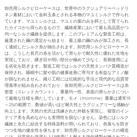
卸売用シルクピローケースは、世界中のラグジュアリーベッドリ
ネン素材において金科玉条とされる本物のマユミシルクで作られ
ています。マユミシルクは、マユミの葉のみを餌として育てられ
たカイコから得られるもので、繊維産業において最も高品質かつ
均一なシルク繊維を提供します。このプレミアムな製造工程は、
厳選された繭の選定から始まり、最上級の繭のみが加工され、長
く連続したシルク糸が抽出されます。卸売用シルクピローケース
は、こうした長尺の糸を活かして滑らかで耐久性に優れた生地を
実現しており、継ぎ目や弱い部分が極めて少なく、長期使用によ
る劣化を防ぎます。製造工程ではシルクの天然タンパク質構造が
保持され、睡眠中に髪や肌の健康改善に寄与する有益なアミノ酸
が損なわれません。織り工程には伝統的な手法と現代的な品質管
理基準が組み合わされており、各卸売用シルクピローケースは糸
密度（スレッドカウント）、重量均一性、表面の滑らかさについ
て厳格な仕様を満たしています。モメ（momme）重量は通常19
～25の範囲で、数値が高いほど耐久性とラグジュアリーな感触が
向上します。天然の光沢は洗練された外観を実現し、寝室のイン
テリア美を高めながらも実用性を損ないません。染色にはシルク
繊維と永久に結合する特殊染料が用いられており、色落ちを防ぎ
つつ生地の健全性を保ちます。卸売用シルクピローケースの構造
には、日常的な洗濯および使用にも耐える強化縫製が施されてい