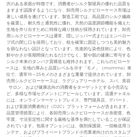
沢のある表面が特徴です。消費者がシルク製寝具の優れた品質を
ますます認識するようになり、卸売用シルクピローケース市場は
著しい成長を遂げています。製造工程では、高品質のシルク繊維
を厳選し、耐久性と通気性に優れ、天然の温度調節機能を備えた
生地を作り出すために特殊な織り技術が採用されています。卸売
用シルクピローケースは通常、隠しジッパー式またはエンベロー
プ式の閉じ口を採用しており、枕を確実に固定しつつも美的魅力
を損なわない設計となっています。先進的な染色技術により、色
鮮やかさが長期間保たれるだけでなく、髪や肌の健康に寄与する
シルク本来のタンパク質構造も維持されます。これらのピローケ
ースは、生地の厚みと品質レベルを示す「モメ」（momme）単
位で、通常19～25モメのさまざまな重量で提供されています。卸
売用シルクピローケースは、ラグジュアリーホテル、スパ、美容
サロン、および健康志向の消費者をターゲットとする小売店な
ど、多様な市場セグメントにアピールしています。流通チャネル
には、オンラインマーケットプレイス、専門寝具店、デパート、
および直接消費者向け（D2C）プラットフォームが含まれます。
品質管理措置により、各卸売用シルクピローケースが糸密度、色
牢度、寸法安定性に関する厳格な基準を満たしていることが保証
されています。包装オプションには、個別保護袋、一括輸送用コ
ンテナ、およびプライベートブランド小売業者向けのカスタムブ