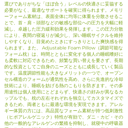
選びでありがちな「ほぼ合う」レベルの快適さに妥協する
必要がなく、最適なサポートを確実に得られます。メモリ
ーフォーム素材は、表面全体に均等に体重を分散させるこ
とで、首・肩・頭部などの敏感な部位への圧力を大幅に軽
減し、卓越した圧力緩和効果を発揮します。この圧力分散
により、夜間の寝返りが減少し、深い睡眠サイクルを維持
しやすくなり、目覚めたときにすっきりとした爽快感を得
られます。また、 Adjustable Foam Pillow（調節可能な
フォーム枕）は、時間とともに変化する個人の睡眠嗜好に
も柔軟に対応できるため、頻繁な買い替えを要さず、長期
的な投資としてご自身のニーズとともに成長していく製品
です。温度調節性能も大きなメリットの一つで、オープン
セル構造のフォームが通気性を高め、さらに先進的な冷却
技術により、睡眠を妨げる熱のこもりを防ぎます。その多
用途性は個人使用にとどまらず、快適さの好みが異なるカ
ップルでも、枕の左右それぞれを独立してカスタマイズで
きるため、両者ともに最適な環境を実現できます。アレル
ギー体質の方には、高品質なフォーム素材が持つ低刺激性
（ヒポアレルゲニック）特性が有効で、ダニ・カビ・その
他の一般的なアレルゲンの繁殖を抑制し、就寝中の呼吸器