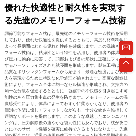
優れた快適性と耐久性を実現す
る先進のメモリーフォーム技術
調節可能なフォーム枕は、最先端のメモリーフォーム技術を採用
しており、優れた快適性を提供するとともに、高度な材料科学に
よって長期間にわたる優れた性能を確保します。この洗練された
フォーム技術は、粘弾性という特性を活用し、使用者の体温およ
び圧力に動的に応答して、頭部および首の形状に正確にフィット
するパーソナライズされた就寝面を形成します。製造工程は、高
品質なポリウレタンフォームから始まり、最適な密度および反発
力を実現するために特殊な化学処理が施されます。高度な製造技
術により、フォーム全体に均一なセル構造が形成され、支持力の
均一な分散を促進するとともに、就寝中の不快感を引き起こす可
能性のある圧力集中点の発生を防ぎます。メモリーフォームの温
度感受性により、体温によってわずかに柔らかくなり、使用者の
個別の体型に優しくフィットしながらも、十分な硬さを維持して
適切なサポートを提供します。このような卓越したエンジニアリ
ングは、圧力解除後の速やかな復元性にも及んでおり、枕が夜ご
とにそのサポート性能を確実に維持できるようになります。先進
的な配合には、通常の使用条件下でもフォーム構造の早期劣化を