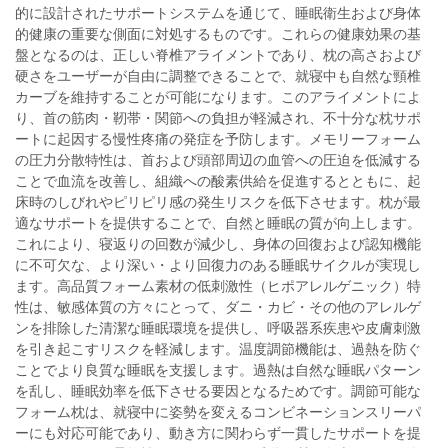
的に設計されたサポートシステムを通じて、睡眠衛生および身体
的健康の重要な側面に対処するものです。これらの健康効果の基
盤となるのは、正しい脊椎アライメントであり、枕の高さおよび
硬さをユーザーが自由に調整できることで、就寝中も自然な頸椎
カーブを維持することが可能になります。このアライメントによ
り、首の筋肉・靭帯・関節への負担が軽減され、不十分な枕サポ
ートに起因する慢性疼痛の発症を予防します。メモリーフォーム
の圧力分散特性は、首および頭部周辺の血管への圧迫を低減する
ことで血流を改善し、組織への酸素供給を促進するとともに、起
床時のしびれやピリピリ感の発生リスクを低下させます。枕が最
適なサポートを提供することで、自然と睡眠の質が向上します。
これにより、寝返りの回数が減少し、身体の回復および認知機能
に不可欠な、より深い・より回復力のある睡眠サイクルが実現し
ます。高品質フォーム素材の低刺激性（ヒポアレルゲニック）特
性は、敏感体質の方々にとって、ダニ・カビ・その他のアレルゲ
ンを排除した清潔な睡眠環境を提供し、呼吸器系疾患や皮膚刺激
を引き起こすリスクを軽減します。温度調節機能は、過熱を防ぐ
ことでより良質な睡眠を支援します。過熱は自然な睡眠パターン
を乱し、睡眠効率を低下させる要因となるためです。調節可能な
フォーム枕は、就寝中に姿勢を変えるコンビネーションスリーパ
ーにも対応可能であり、動き方に関わらず一貫したサポートを提