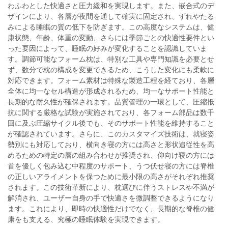
わふわとした快適さと圧力緩和を実現します。また、嵌合式のデ
ザインにより、各層が夜間を通して確実に固定され、ずれやたる
みによる睡眠の質の低下を防ぎます。この高度なシステムは、健
康状態、年齢、体重の変動、さらには季節ごとの快適性要件とい
った要因によって、睡眠の好みが変化することを認識していま
す。調節可能なフォーム枕は、特別な工具や専門知識を必要とせ
ず、数分で枕の構成を変更できるため、こうした変化にも柔軟に
対応できます。フォーム素材は特殊な製造工程を経ており、各層
全体に均一なセル構造が形成されるため、均一なサポート性能と
長期的な耐久性が確保されます。品質管理の一環として、圧縮抵
抗に関する厳格な試験が実施されており、各フォーム部品は数千
回に及ぶ圧縮サイクル後でも、そのサポート性能を維持すること
が確認されています。さらに、このカスタマイズ技術は、就寝姿
勢別にも対応しており、横向き寝の方には高さと形状追従性を高
めるための特定の層の組み合わせが推奨され、仰向け寝の方には
首を優しく包み込む中程度のサポート、うつ伏せ寝の方には脊椎
の正しいアライメントを保つために最小限の高さがそれぞれ推奨
されます。この技術革新により、枕選びに伴うストレスや不満が
解消され、ユーザー自身の手で快適さを微調整できるようになり
ます。これにより、即時の快適性だけでなく、長期的な脊椎の健
康をも支える、究極の睡眠体験を実現できます。