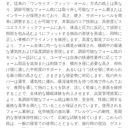
す。従来の「ワンサイズ・フィッツ・オール」方式の枕とは異な
り、調節可能なフォーム枕には取り外し可能なフォーム層または
インサートが採用されており、高さ、硬さ、サポートレベルを簡
単に調整することが可能です。本製品のコア技術は、高密度ビス
コエラスティックフォームにあり、体温と圧力に反応して頭部と
頸部を包み込むようにフィットする独自の形状を形成し、同時に
正しい脊椎のアライメントを維持します。高度な製造プロセスに
より、フォーム全体に均一なセル構造が確保され、睡眠中の最適
な通気性および温度調節を実現します。調節可能なフォーム枕の
モジュラー設計により、ユーザーは自身の快適性要件に応じてフ
ォーム部品を追加または削除でき、横向き寝に必要な高さ、仰向
け寝に適した中程度のサポート、あるいはうつ伏せ寝に求められ
る最小限の高さなど、さまざまな寝姿勢に対応します。枕の外カ
バーは通常、通気性に優れ、吸湿速乾性を持つ生地で作られてお
り、夜間を通して熱のこもりを防ぎ、涼しく乾燥した表面を維持
することで、全体的な睡眠体験を向上させます。品質管理措置に
より、各調節可能なフォーム枕は耐久性、安全性、性能に関する
厳格な基準を満たしていることが保証されています。使用される
フォーム素材は、化学物質の放出量、アレルゲンへの耐性、長期
的な形状保持性能について、広範な試験を経ています。これらの
枕は、一般の寝室での使用にとどまらず、旅行時の宿泊、ゲスト