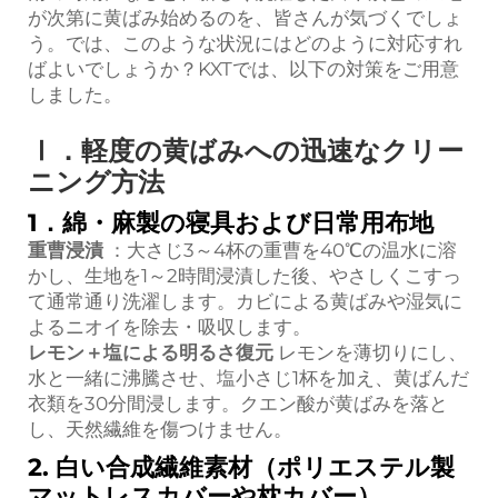
が次第に黄ばみ始めるのを、皆さんが気づくでしょ
う。では、このような状況にはどのように対応すれ
ばよいでしょうか？KXTでは、以下の対策をご用意
しました。
Ⅰ．軽度の黄ばみへの迅速なクリー
ニング方法
1．綿・麻製の寝具および日常用布地
重曹浸漬
：大さじ3～4杯の重曹を40℃の温水に溶
かし、生地を1～2時間浸漬した後、やさしくこすっ
て通常通り洗濯します。カビによる黄ばみや湿気に
よるニオイを除去・吸収します。
レモン＋塩による明るさ復元
レモンを薄切りにし、
水と一緒に沸騰させ、塩小さじ1杯を加え、黄ばんだ
衣類を30分間浸します。クエン酸が黄ばみを落と
し、天然繊維を傷つけません。
2. 白い合成繊維素材（ポリエステル製
マットレスカバーや枕カバー）