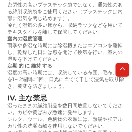
密閉性の高いプラスチック袋ではなく、通気性のあ
る綿製収納袋をご使用ください（プラスチックは内
部に湿気を閉じ込めます）。
冷たく湿気の多い床から、収納ラックなどを用いて
テキスタイルを離して保管してください。
室内の湿度管理
雨季や多湿な時期には除湿機またはエアコンを運転
し、乾燥した日には窓を開けて換気を行い、室内の
湿度を下げてください。
定期 的 に 維持 する
湿度の高い時期には、収納している布団、毛布、枕
を1～2週間に1回、日光に当てて干して湿気を取り除
き、黄変を防ぎましょう。
IV. 主な禁忌
湿ったままの繊維製品を数日間放置しないでくださ
い。カビや黄ばみが急速に発生します。
シルク、ウール、色柄物の衣類には、熱湯や強アル
カリ性の洗濯石鹸を使用しないでください。