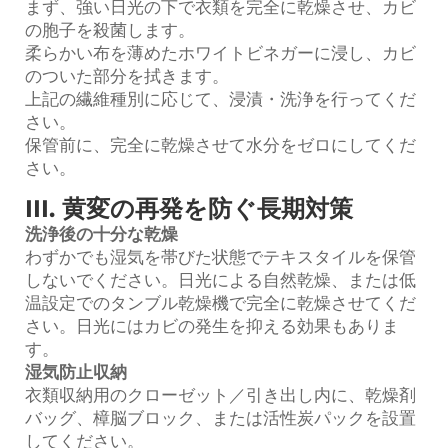
まず、強い日光の下で衣類を完全に乾燥させ、カビ
の胞子を殺菌します。
柔らかい布を薄めたホワイトビネガーに浸し、カビ
のついた部分を拭きます。
上記の繊維種別に応じて、浸漬・洗浄を行ってくだ
さい。
保管前に、完全に乾燥させて水分をゼロにしてくだ
さい。
III. 黄変の再発を防ぐ長期対策
洗浄後の十分な乾燥
わずかでも湿気を帯びた状態でテキスタイルを保管
しないでください。日光による自然乾燥、または低
温設定でのタンブル乾燥機で完全に乾燥させてくだ
さい。日光にはカビの発生を抑える効果もありま
す。
湿気防止収納
衣類収納用のクローゼット／引き出し内に、乾燥剤
バッグ、樟脳ブロック、または活性炭パックを設置
してください。