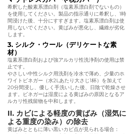
希釈した酸素系漂白剤（塩素系漂白剤でないもの）
を使用してください。製品の指示通りに希釈し、1時
間浸けた後、十分にすすぎます。塩素系漂白剤は使
用しないでください。黄ばみが悪化し、繊維が劣化
します。
3. シルク・ウール（デリケートな素
材）
塩素系漂白剤および強アルカリ性洗浄剤の使用は禁
止です。
やさしい中性シルク用洗剤を冷水で薄め、少量のホ
ワイトビネガー（水2Lあたり大さじ1杯）を加えて
20分間浸し、優しく手洗いした後、日陰で乾燥させ
ます。ビネガーは湿度による黄ばみの原因となるア
ルカリ性残留物を中和します。
II. カビによる軽度の黄ばみ（湿気に
よる重度の染み）の除去
黄ばみとともに薄い黒いカビ点が見られる場合：