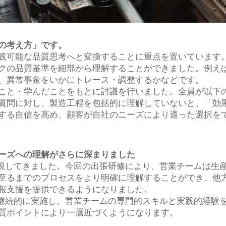
の考え方」です。
践可能な品質思考へと変換することに重点を置いています
クの品質基準を細部から理解することができました。例え
、異常事象をいかにトレース・調整するかなどです。
こと・学んだことをもとに討議を行いました。全員が以下
質問に対し、製造工程を包括的に理解していないと、「効
する自信を高め、顧客が自社のニーズにより適った選択を
ーズへの理解がさらに深まりました
重視してきました。今回の出張研修により、営業チームは生
至るまでのプロセスをより明確に理解することができ、他
報支援を提供できるようになりました。
を継続的に実施し、営業チームの専門的スキルと実践的経験
質ポイントにより一層近づくようになります。