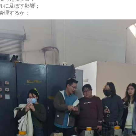
ルに及ぼす影響；
管理するか；