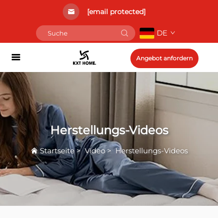
[email protected]
DE
Angebot anfordern
Herstellungs-Videos
Startseite
>
Video
>
Herstellungs-Videos