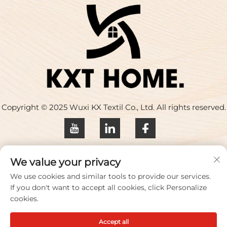
Copyright © 2025 Wuxi KX Textil Co., Ltd. All rights reserved.
Datenschutzrichtlinie
We value your privacy
Kontaktieren Sie uns
We use cookies and similar tools to provide our services.
If you don't want to accept all cookies, click Personalize
Address: Gebäude 17, Huaqing Creative Park, Nr. 33
cookies.
Zhihui Road, Stadt Wuxi, Provinz Jiangsu, China
Accept all
Tel.:
+86-18100656573