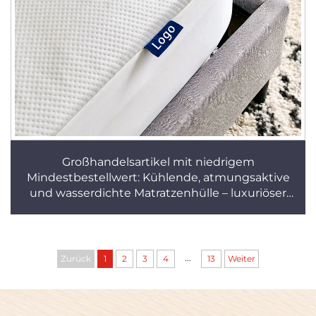
Großhandelsartikel mit niedrigem
Mindestbestellwert: Kühlende, atmungsaktive
und wasserdichte Matratzenhülle – luxuriöser
Matratzenschutz
...
Zurück
1
2
3
4
13
Weiter