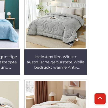
günstige
Heimtextilien Winter
esteppte
australische gebürstete Wolle
- und
bedruckt warme Anti-
zu Hause
Verschiebe-Wolldecke