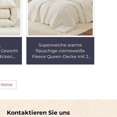
,
Superweiche warme
 Gewicht
flauschige cremeweiße
dicken,
Fleece Queen-Decke mit 2
ichen
Kissenbezügen
 Hause
Weiter
Kontaktieren Sie uns