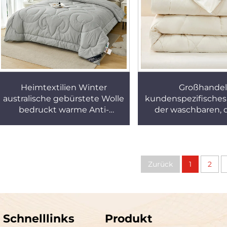
Heimtextilien Winter
Großhandel
australische gebürstete Wolle
kundenspezifisches
bedruckt warme Anti-
der waschbaren, 
Verschiebe-Wolldecke
warmen, natürl
Wolldecke für zu
Zurück
1
2
Schnelllinks
Produkt