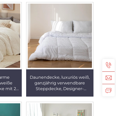
schbare
und kühlend für den
dliche
Sommer
cke
arme
Daunendecke, luxuriös weiß,
eweiße
ganzjährig verwendbare
e mit 2
Steppdecke, Designer-
en
Bettdecke in Queen- und
King-Size, warme
Winterbettdecke