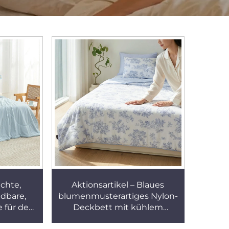
chte,
Aktionsartikel – Blaues
ndbare,
blumenmusterartiges Nylon-
e für den
Deckbett mit kühlem
he,
Hautgefühl, atmungsaktiv