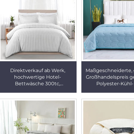
Direktverkauf ab Werk,
Maßgeschneiderte, 
hochwertige Hotel-
Großhandelspreis g
Bettwäsche 300tc,
Polyester-Kühl
umweltfreundlich, King-Size,
Sommerdecke für 
weiß mit Streifen, 3-teilig