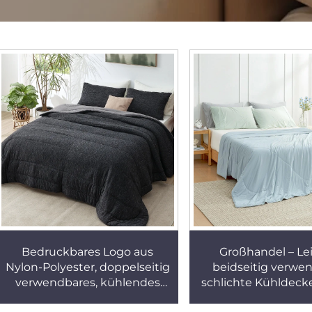
Bedruckbares Logo aus
Großhandel – Lei
Nylon-Polyester, doppelseitig
beidseitig verwe
verwendbares, kühlendes
schlichte Kühldeck
und wärmendes Bettdecken-
Sommer, weic