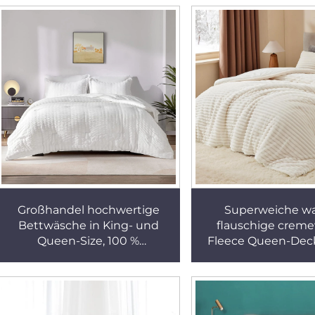
Set
atmungsaktive, wa
und allergiefreun
Nylon-Bettde
Großhandel hochwertige
Superweiche w
Bettwäsche in King- und
flauschige crem
Queen-Size, 100 %
Fleece Queen-Deck
Baumwolle,
Kissenbezüg
Deckenkomforter, Hotel-
Steppdecke