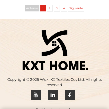
visita y formación a la fábrica de estampado de
Anterior
1
2
3
4
Siguiente
algodón puro de Anhui...
Copyright © 2025 Wuxi KX Textiles Co., Ltd. All rights
reserved.