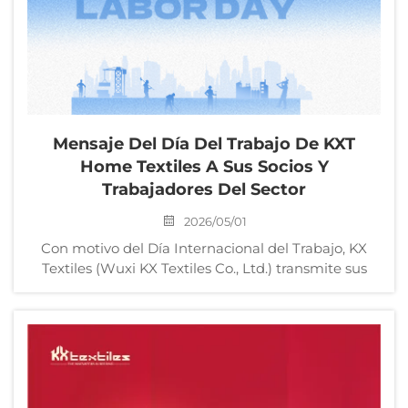
Mensaje Del Día Del Trabajo De KXT
Home Textiles A Sus Socios Y
Trabajadores Del Sector
2026/05/01
Con motivo del Día Internacional del Trabajo, KX
Textiles (Wuxi KX Textiles Co., Ltd.) transmite sus
más sinceras felicitaciones y su más alto respeto a
sus socios globales a largo plazo del segmento B2B,
así como a todos los profesionales que han estado
profundamente involucrados en el sector de los
textiles para el hogar...