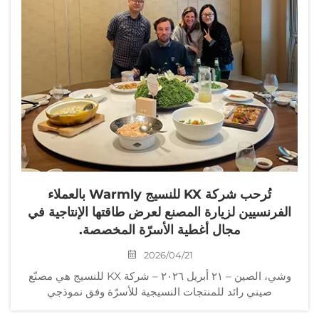
تُرحب شركة KX للنسيج Warmly بالعملاء
الفرنسيين لزيارة المصنع لعرض طاقتها الإنتاجية في
مجال أغطية الأسرّة المخصصة.
2026/04/21
وشي، الصين – ٢١ أبريل ٢٠٢٦ – شركة KX للنسيج هي مصنّع
صيني رائد للمنتجات النسيجية للأسرّة وفق نموذجي
OEM/ODM. وفي الآونة الأخيرة، استقبلت وفدًا مكوّنًا من ثلاثة