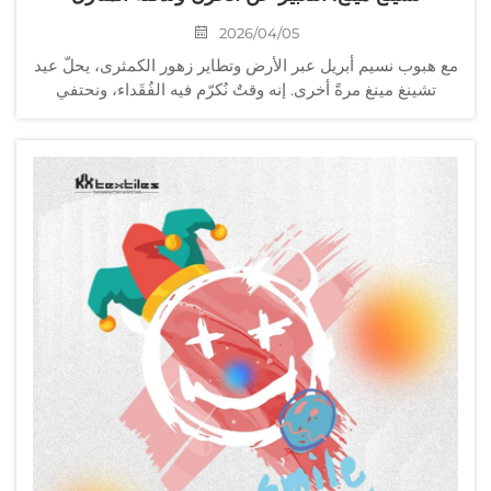
2026/04/05
مع هبوب نسيم أبريل عبر الأرض وتطاير زهور الكمثرى، يحلّ عيد
تشينغ مينغ مرةً أخرى. إنه وقتٌ نُكرّم فيه الفُقَداء، ونحتفي
بذكريات أحبّتنا، ونرحب بالحياة الجديدة التي تجلبها الربيع. إنها
مناسبةٌ جليلةٌ لكنها دافئةٌ في آنٍ واحد...