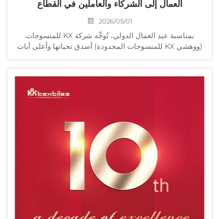
العمال إلى الشركاء والعاملين في القطاع
2026/05/01
بمناسبة عيد العمال الدولي، تُوجِّه شركة KX للمنسوجات
(ووهشي KX للمنسوجات المحدودة) أصدق تحياتها وأعلى آيات
الاحترام إلى شركائها العالميين من فئة الطرف "ب" على المدى
الطويل، ولجميع الممارسين الذين اشتركوا بعمق في قطاع
المنسوجات المنزلية...