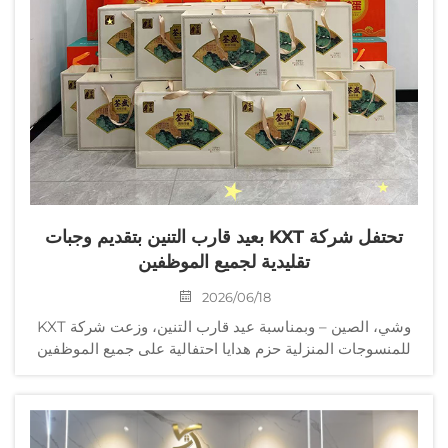
تحتفل شركة KXT بعيد قارب التنين بتقديم وجبات
تقليدية لجميع الموظفين
2026/06/18
وشي، الصين – وبمناسبة عيد قارب التنين، وزعت شركة KXT
للمنسوجات المنزلية حزم هدايا احتفالية على جميع الموظفين
قبل العطلة، وتضمنت هذه الحزم الزونغزي التقليدية (كعكات
الأرز اللزج) والبيض المخلل من البط. الشركة...