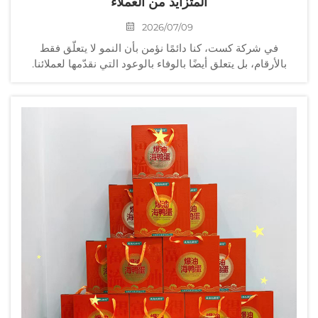
المتزايد من العملاء
2026/07/09
في شركة كست، كنا دائمًا نؤمن بأن النمو لا يتعلّق فقط
بالأرقام، بل يتعلق أيضًا بالوفاء بالوعود التي نقدّمها لعملائنا.
وفي الوقت الراهن، نحن نفي بوعودنا على نطاق واسع. ويسرّنا
أن نعلن أن ورشة شيني الخاصة بنا قد دخلت حيز التشغيل...