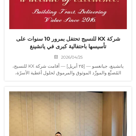
شركة KX للنسيج تحتفل بمرور 10 سنوات على
تأسيسها باحتفالية كبرى في يانشينغ
2026/04/25
يانشينغ، جيانغسو — [٢٥ أبريل] — أقامت شركة KX للنسيج،
المُصنِّع والمورِّد الموثوق والمرموق لحلول أغطية الأسرّة،
مؤخرًا احتفالية كبرى في مدينة يانشينغ بمقاطعة جيانغسو لإحياء
الذكرى العاشرة لتأسيسها. وجمعت الفعالية...