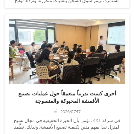
مستمرة، ويمر سوق الشحن بتقلبات متكررة، وتزداد لوائح
الامتثال صرامةً بشكل متزايد، فإن المهارات المهنية والعمليات
القياسية...
أجرى كست تدريباً متعمقاً حول عمليات تصنيع
الأقمشة المحبوكة والمنسوجة
2026/07/17
في شركة KXT، نؤمن بأن الخبرة الحقيقية في مجال نسيج
المنزل تبدأ بفهمٍ متينٍ لكيفية تصنيع الأقمشة. ولذلك، نظَّمنا
مؤخرًا جلسة تدريب داخلية شاملة ركَّزت على عمليات تصنيع