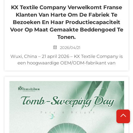
KX Textile Company Verwelkomt Franse
Klanten Van Harte Om De Fabriek Te
Bezoeken En Haar Productiecapaciteit
Voor Op Maat Gemaakte Beddengoed Te
Tonen.
2026/04/21
Wuxi, China – 21 april 2026 – KX Textile Company is
een hoogwaardige OEM/ODM-fabrikant van
beddengoed met zetel in China. Onlangs ontving
het een delegatie van drie professionele
inkooptegenwoordigers van Franse distributeurs
van huistextiel...