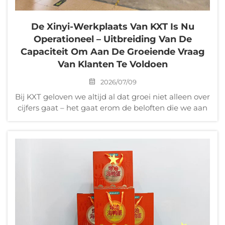
De Xinyi-Werkplaats Van KXT Is Nu
Operationeel – Uitbreiding Van De
Capaciteit Om Aan De Groeiende Vraag
Van Klanten Te Voldoen
2026/07/09
Bij KXT geloven we altijd al dat groei niet alleen over
cijfers gaat – het gaat erom de beloften die we aan
onze klanten doen, na te komen. En op dit moment
maken we deze beloften op grote schaal waar. We
zijn verheugd om u te melden dat onze Xinyi-
werkplaats is van...