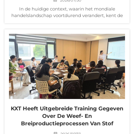
2026/07/30
In de huidige context, waarin het mondiale
handelslandschap voortdurend verandert, kent de
scheepvaarmarkt frequente schommelingen en
worden nalevingsregelgeving en -vereisten steeds
strenger. Professionele vaardigheden en
gestandaardiseerde werkwijzen...
KXT Heeft Uitgebreide Training Gegeven
Over De Weef- En
Breiproductieprocessen Van Stof