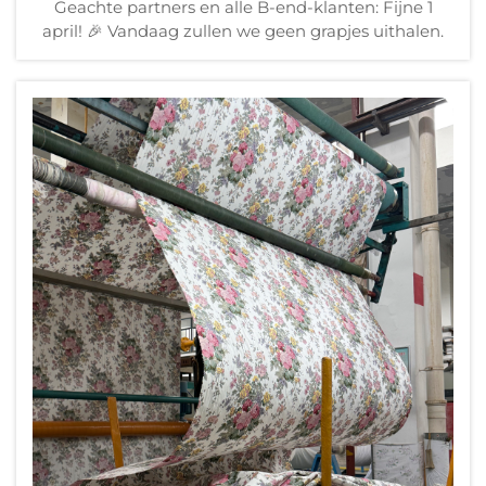
Geachte partners en alle B-end-klanten: Fijne 1
april! 🎉 Vandaag zullen we geen grapjes uithalen.
In plaats daarvan willen we een boodschap sturen
aan allen die hun bedrijf met succes hebben
gestabiliseerd en de kwaliteit van hun producten
hebben gewaarborgd...