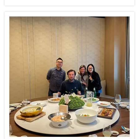
fabrikant en leverancier van
beddengoedoplossingen, hield onlangs een
grandioze viering in Yancheng, provincie Jiangsu,
ter gelegenheid van haar tiende verjaardag. Het
evenement bracht...