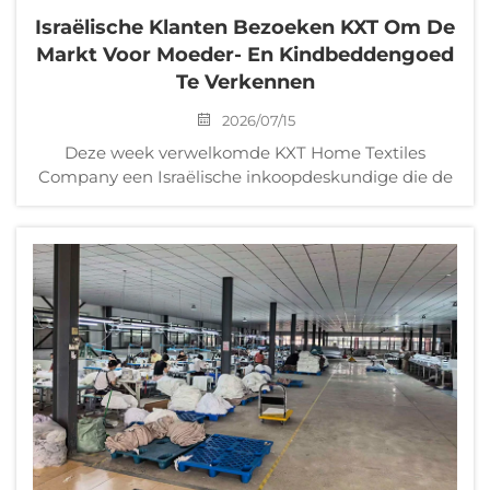
Israëlische Klanten Bezoeken KXT Om De
Markt Voor Moeder- En Kindbeddengoed
Te Verkennen
2026/07/15
Deze week verwelkomde KXT Home Textiles
Company een Israëlische inkoopdeskundige die de
productielocatie in Wuxi bezocht voor een
uitgebreide fabrieksbezoek en productbeoordeling.
Deze Israëlische inkoopdeskundige
vertegenwoordigt een bekende Israëlische
detailhandel ...