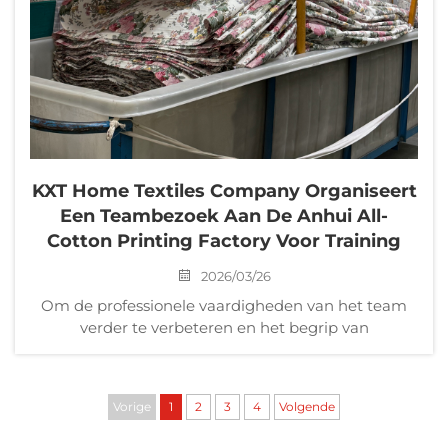
KXT Home Textiles Company Organiseert
Een Teambezoek Aan De Anhui All-
Cotton Printing Factory Voor Training
2026/03/26
Om de professionele vaardigheden van het team
verder te verbeteren en het begrip van
productieprocessen en kwaliteitsbewustzijn te
versterken, leidde KXT Home Textiles Company
vandaag het team naar de Anhui All-Cotton
Vorige
1
2
3
4
Volgende
Printing Factory voor een bezoek en training...