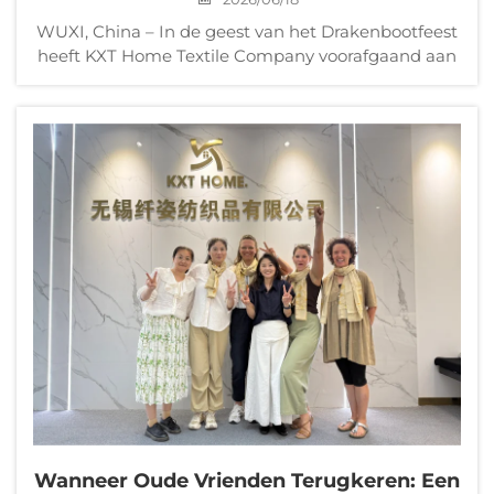
WUXI, China – In de geest van het Drakenbootfeest
heeft KXT Home Textile Company voorafgaand aan
de feestdag festivale cadeaupakketten uitgedeeld
aan al haar medewerkers, inclusief traditionele
zongzi (rijstballen van kleverige rijst) en gezouten
eendeneieren. Het bedrijf...
Wanneer Oude Vrienden Terugkeren: Een