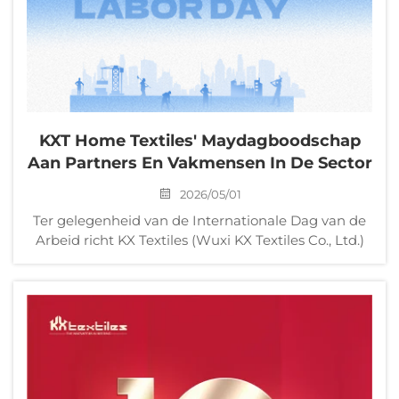
KXT Home Textiles' Maydagboodschap
Aan Partners En Vakmensen In De Sector
2026/05/01
Ter gelegenheid van de Internationale Dag van de
Arbeid richt KX Textiles (Wuxi KX Textiles Co., Ltd.)
haar oprechte groetenissen en hoogste respect aan
al haar langdurige wereldwijde B-end-partners, alle
vakmensen die diepgaand betrokken zijn bij de
thuistextiel...