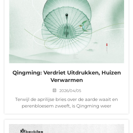
Qingming: Verdriet Uitdrukken, Huizen
Verwarmen
2026/04/05
Terwijl de aprilijse bries over de aarde waait en
perenbloesem zweeft, is Qingming weer
aangebroken. Het is een tijd om de overledenen te
eren, herinneringen aan dierbaren koesteren en het
nieuwe leven van de lente te omarmen. Op deze
plechtige maar tegelijkertijd warme gelegenheid