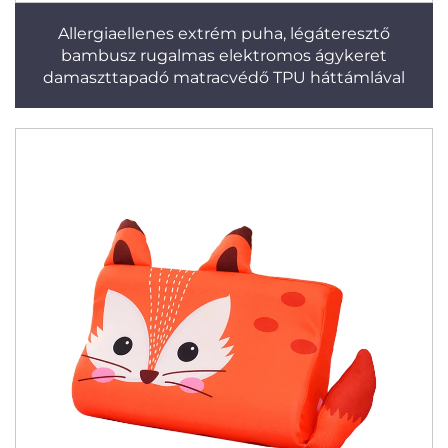
Allergiaellenes extrém puha, légáteresztő
bambusz rugalmas elektromos ágykeret
damaszttapadó matracvédő TPU háttámlával