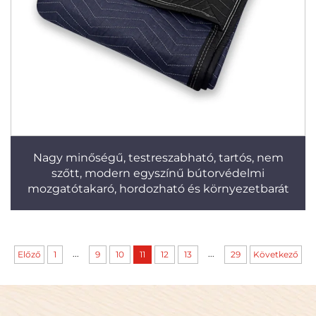
Nagy minőségű, testreszabható, tartós, nem
szőtt, modern egyszínű bútorvédelmi
mozgatótakaró, hordozható és környezetbarát
...
...
Előző
1
9
10
11
12
13
29
Következő