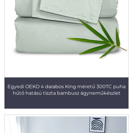
Egyedi OEKO 4 darabos King méretű 300TC puha
hűtő hatású tiszta bambusz ágyneműkészlet