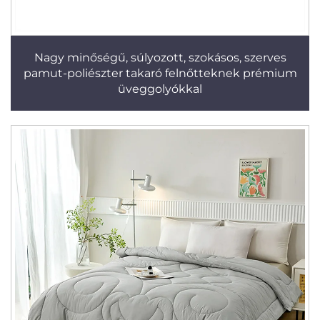
Nagy minőségű, súlyozott, szokásos, szerves
pamut-poliészter takaró felnőtteknek prémium
üveggolyókkal