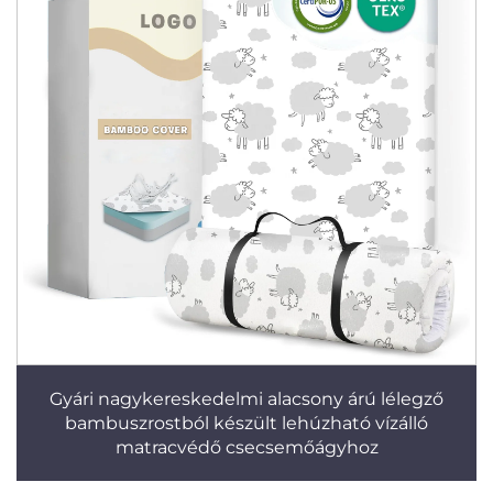
Gyári nagykereskedelmi alacsony árú lélegző
bambuszrostból készült lehúzható vízálló
matracvédő csecsemőágyhoz