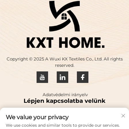
Copyright © 2025 A Wuxi KX Textiles Co., Ltd. All rights
reserved.
Adatvédelmi irányelv
Lépjen kapcsolatba velünk
We value your privacy
Address: A kínai kormányzat szerint a kínai
kormányzatnak a kínai kormányzat által a kínai
We use cookies and similar tools to provide our services.