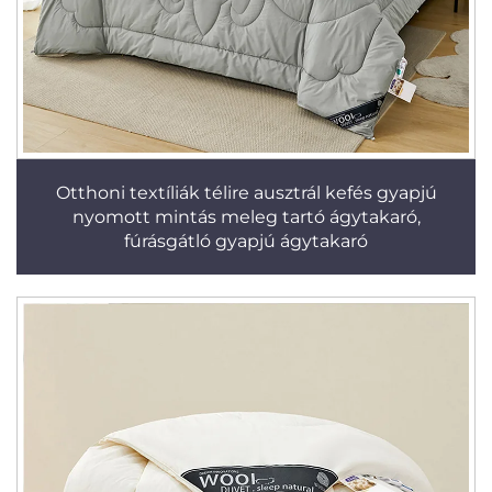
Otthoni textíliák télire ausztrál kefés gyapjú
nyomott mintás meleg tartó ágytakaró,
fúrásgátló gyapjú ágytakaró