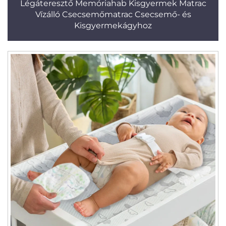
Légáteresztő Memóriahab Kisgyermek Matrac
Vízálló Csecsemőmatrac Csecsemő- és
Kisgyermekágyhoz