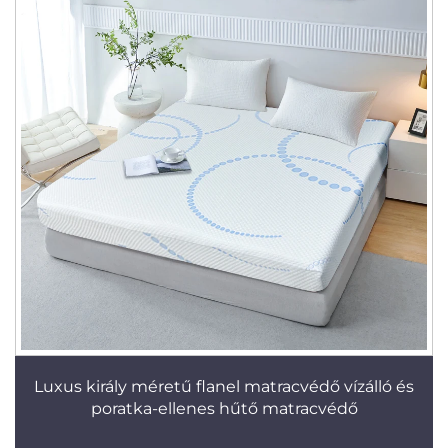
Luxus király méretű flanel matracvédő vízálló és
poratka-ellenes hűtő matracvédő