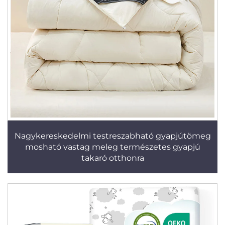
Nagykereskedelmi testreszabható gyapjútömeg
mosható vastag meleg természetes gyapjú
takaró otthonra