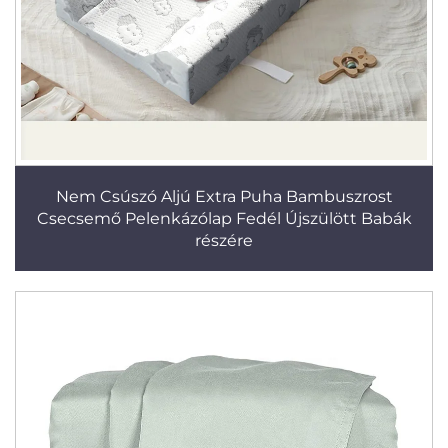
Nem Csúszó Aljú Extra Puha Bambuszrost
Csecsemő Pelenkázólap Fedél Újszülött Babák
részére