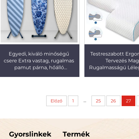
Egyedi, kiváló minőségű
Testreszabott Erg
csere Extra vastag, rugalmas
Tervezés Mag
pamut párna, hőálló
Rugalmasságú Léle
vasalódeszka huzat
Memóriahab Párna 
...
Előző
1
25
26
27
Gyorslinkek
Termék