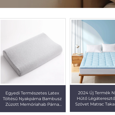
2024 Új Termék N
Egyedi Természetes Latex
Hűtő Légáteresztő
Töltésű Nyakpárna Bambusz
Szövet Matrac Taka
Zúzott Memóriahab Párna
18'' Mély Zseb
Szállodai és Ápolási