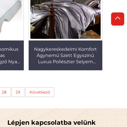
onomikus
Nagykereskedelmi Komfort
as
Ágynemű Szett Egyszínű
gző Nyak
Luxus Poliészter Selyem
Párnaként
Ágynemű Szettek
28
29
Következő
Lépjen kapcsolatba velünk