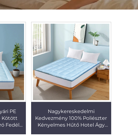
yári PE
Nagykereskedelmi
 Kötött
Kedvezmény 100% Poliészter
ró Fedél
Kényelmes Hűtő Hotel Ágy
bel
Matrac Takaró