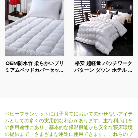
格安 超軽量 パッチワーク
OEM防水竹 柔らかいプリ
パターン ダウン ホテル 羽
ミアムベッドカバーセット
羽 冬用 羽 羽 羽 冬用 羽
マットレス トッパー プロ
羽 羽 羽 羽 羽 羽 羽 羽 羽
テクター
羽 羽 羽 羽 羽 羽 羽 羽 羽
羽 羽 羽
ベビーブランケットには子育てにおいて欠かせないアイテ
ムとしての多くの実用的な利点があります。主な利点はそ
の多用途性にあり、基本的な保温機能から安全な寝床環境
の提供まで、さまざまな用途に使用できます。これらのブ