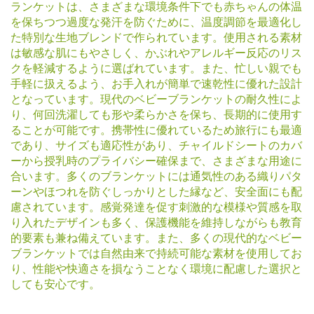
ランケットは、さまざまな環境条件下でも赤ちゃんの体温
を保ちつつ過度な発汗を防ぐために、温度調節を最適化し
た特別な生地ブレンドで作られています。使用される素材
は敏感な肌にもやさしく、かぶれやアレルギー反応のリス
クを軽減するように選ばれています。また、忙しい親でも
手軽に扱えるよう、お手入れが簡単で速乾性に優れた設計
となっています。現代のベビーブランケットの耐久性によ
り、何回洗濯しても形や柔らかさを保ち、長期的に使用す
ることが可能です。携帯性に優れているため旅行にも最適
であり、サイズも適応性があり、チャイルドシートのカバ
ーから授乳時のプライバシー確保まで、さまざまな用途に
合います。多くのブランケットには通気性のある織りパタ
ーンやほつれを防ぐしっかりとした縁など、安全面にも配
慮されています。感覚発達を促す刺激的な模様や質感を取
り入れたデザインも多く、保護機能を維持しながらも教育
的要素も兼ね備えています。また、多くの現代的なベビー
ブランケットでは自然由来で持続可能な素材を使用してお
り、性能や快適さを損なうことなく環境に配慮した選択と
しても安心です。