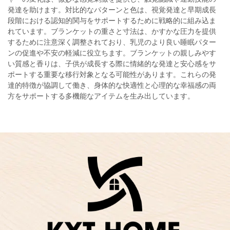
発達を助けます。対比的なパターンと色は、視覚発達と早期成長
段階における認知的関与をサポートするために戦略的に組み込ま
れています。ブランケットの重さと寸法は、かすかな圧力を提供
するために注意深く調整されており、乳児のより良い睡眠パター
ンの促進や不安の軽減に役立ちます。ブランケットの親しみやす
い質感と香りは、子供が成長する際に情緒的な発達と安心感をサ
ポートする重要な移行対象となる可能性があります。これらの発
達的特徴が協調して働き、身体的な快適性と心理的な幸福感の両
方をサポートする多機能なアイテムを生み出しています。