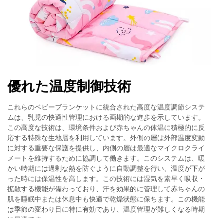
優れた温度制御技術
これらのベビーブランケットに統合された高度な温度調節システ
ムは、乳児の快適性管理における画期的な進歩を示しています。
この高度な技術は、環境条件および赤ちゃんの体温に積極的に反
応する特殊な生地層を利用しています。外側の層は外部温度変動
に対する重要な保護を提供し、内側の層は最適なマイクロクライ
メートを維持するために協調して働きます。このシステムは、暖
かい時期には過剰な熱を防ぐように自動調整を行い、温度が下が
った時には保温性を高します。この技術には湿気を素早く吸収・
拡散する機能が備わっており、汗を効果的に管理して赤ちゃんの
肌を睡眠中または休息中も快適で乾燥状態に保ちます。この機能
は季節の変わり目に特に有効であり、温度管理が難しくなる時期