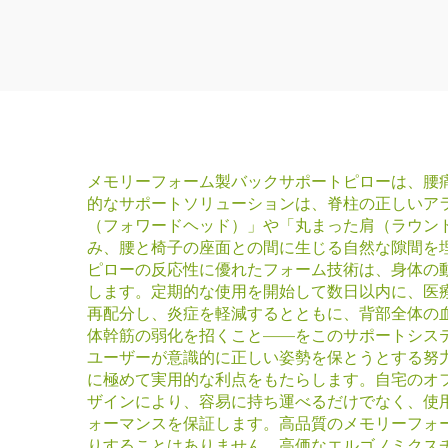
クス付き のシルク枕カ
バー
メモリーフォーム製バックサポートピローは、腰
的なサポートソリューションは、脊柱の正しいア
（フォワードヘッド）」や「丸まった肩（ラウン
み、腰と椅子の座面との間に生じる自然な隙間を
ピローの反応性に優れたフォーム技術は、身体の
します。定期的な使用を開始して数日以内に、医
再配分し、炎症を軽減するとともに、背部全体の
体幹筋の弱化を招くこと——をこのサポートシス
ユーザーが意識的に正しい姿勢を保とうとする努
に極めて実用的な利点をもたらします。自宅のオ
ザインにより、容易に持ち運べるだけでなく、使
ォーマンスを保証します。高品質のメモリーフォ
りすることはありません。高価なエルゴノミクス