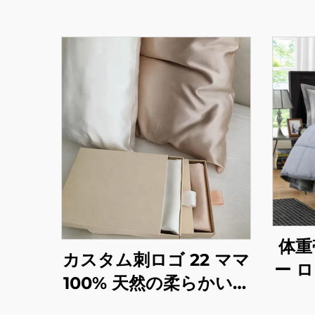
体重
カスタム刺ロゴ 22 ママ
ー 
100% 天然の柔らかい枕
法 不
カバー プレゼントボッ