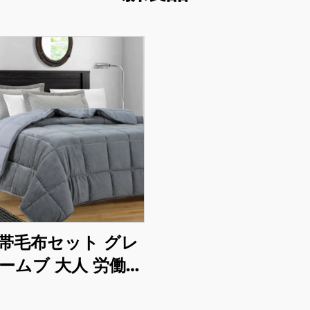
帯毛布セット グレ
ロームブ 大人 労働療
安 不眠 動揺 自閉症