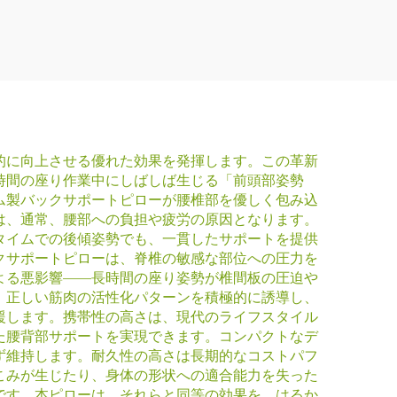
的に向上させる優れた効果を発揮します。この革新
時間の座り作業中にしばしば生じる「前頭部姿勢
ム製バックサポートピローが腰椎部を優しく包み込
は、通常、腰部への負担や疲労の原因となります。
タイムでの後傾姿勢でも、一貫したサポートを提供
クサポートピローは、脊椎の敏感な部位への圧力を
よる悪影響——長時間の座り姿勢が椎間板の圧迫や
、正しい筋肉の活性化パターンを積極的に誘導し、
援します。携帯性の高さは、現代のライフスタイル
た腰背部サポートを実現できます。コンパクトなデ
ず維持します。耐久性の高さは長期的なコストパフ
こみが生じたり、身体の形状への適合能力を失った
です。本ピローは、それらと同等の効果を、はるか