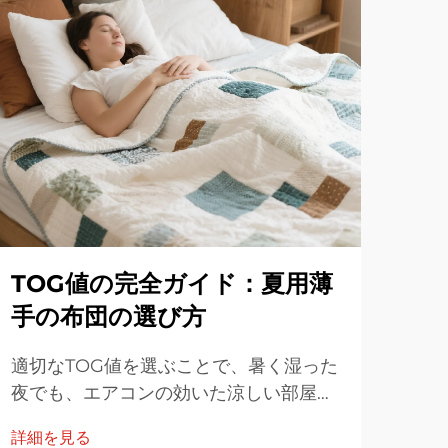
TOG値の完全ガイド：夏用薄
紛
手の布団の選び方
ツ
適切なTOG値を選ぶことで、暑く湿った
ホテ
夜でも、エアコンの効いた涼しい部屋で
高く
も快適に過ごすことができます。以下
防止
詳細を見る
詳細
に、科学的根拠に基づいた夏用布団の選
とモ