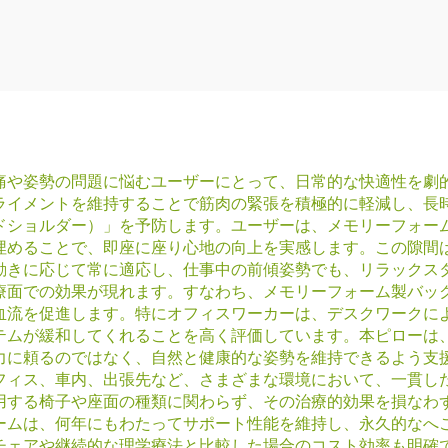
ADHD
痛や姿勢の問題に悩むユーザーにとって、日常的な快適性を劇
ライメントを維持することで筋肉の緊張を積極的に軽減し、長
ドショルダー）」を予防します。ユーザーは、メモリーフォー
埋めることで、即座に座り心地の向上を実感します。この隙間
動きに応じて常に適応し、仕事中の前傾姿勢でも、リラックス
療面での効果が現れます。すなわち、メモリーフォーム製バッ
血流を促進します。特にオフィスワーカーは、デスクワークに
テムが緩和してくれることを高く評価しています。本ピローは
力に頼るのではなく、自然と健康的な姿勢を維持できるよう支
フィス、車内、出張先など、さまざまな環境において、一貫し
用する椅子や座面の種類に関わらず、その治療的効果を損なわ
ームは、何年にもわたってサポート性能を維持し、永久的なへ
チェアや継続的な理学療法と比較した場合のコスト効率も明確