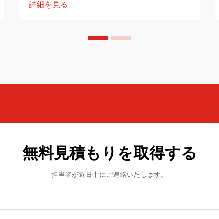
詳細を見る
や暑さの多い室内に適した設計、冬用ケ
ットンは保温性が高く、重めで断熱性が
あります。この実用的なガイドでは、そ
れぞれの用途に応じた最適な素材と使用
シナリオをご紹介します...
無料見積もりを取得する
担当者が近日中にご連絡いたします。