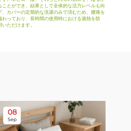
ることができ、結果として全体的な活力レベルも向
ず、カバーの定期的な洗濯のみで済むため、腰痛を
備わっており、長時間の使用時における過熱を防
用いただけます。
08
0
Sep
Se