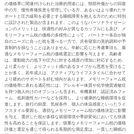
の価格帯に関連付けられた治療的用途には、頸部外傷からの回復
中の方、慢性疼痛疾患を管理している方、あるいはより優れたサ
ポートと圧力緩和を必要とする睡眠障害を抱える方のために特別
に設計された製品が含まれます。このようなパーソナライゼーシ
ョンのメリットは、快適性の好みが異なるカップルにも及び、メ
モリーフォーム枕の価格の多様性によって、パートナー各自が独
自のニーズに合った枕を選べる一方で、共有寝室の美的調和や予
算制約を損なうことはありません。年齢に応じた考慮事項も、最
適なメモリーフォーム枕の価格選定に影響を与えます。高齢者
は、運動能力の低下や圧力に対する感度の増加に対応するため、
より柔らかく、よりフィット感のあるタイプから恩恵を受けるこ
とが多く、若年成人は、アクティブなライフスタイルに合わせて
より硬めのサポートを好む傾向があります。メモリーフォーム枕
の価格帯に表れる適応性には、アレルギー体質や化学物質過敏症
を持つ個人向けのオプションも含まれ、有機素材、認証済みフォ
ーム、低刺激性カバーなどを採用し、より健康的な睡眠環境を促
進します。旅行の頻度、気候条件、個人の体温感覚といったライ
フスタイル要因も、適切なメモリーフォーム枕の価格決定に影響
を与え、選択した枕が多様な就寝環境や季節変化においても快適
性を高めることを保証します。慎重なメモリーフォーム枕の価格
評価と選定を通じて得られる長期的な満足度は、一貫した睡眠の