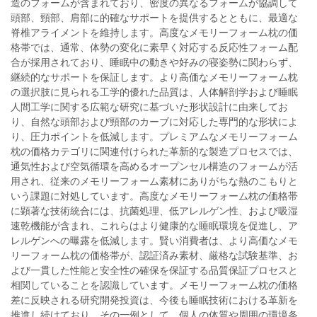
造のフォームが含まれており、密度の異なるフォームが協調して
頭部、頸部、肩部に的確なサポートを提供するとともに、最適な
脊椎アライメントを維持します。高度なメモリーフォーム枕の価
格帯では、通常、体勢の変化に素早く対応する反応性フォーム配
合が採用されており、睡眠中の動きや好みの寝姿勢に関わらず、
継続的なサポートを保証します。より高価なメモリーフォーム枕
の選択肢に見られる工学的優れた品質は、人体解剖学および睡眠
人間工学に関する広範な研究に基づいた形状設計に由来してお
り、自然な頭部および頸部のカーブに対応した専門的な形状によ
り、圧力ポイントを低減します。プレミアムなメモリーフォーム
枕の価格カテゴリに関連付けられた革新的な製造プロセスでは、
通気性および空気循環を高めるオープンセル構造のフォームが活
用され、従来のメモリーフォーム素材にありがちな熱のこもりと
いう課題に対処しています。高度なメモリーフォーム枕の価格帯
に顕著な技術統合には、抗菌処理、低アレルゲン性、および吸湿
速乾機能が含まれ、これらはより健康的な睡眠環境を促進し、ア
レルゲンへの曝露を低減します。賢い消費者は、より高価なメモ
リーフォーム枕の価格帯が、認証済み素材、厳格な試験基準、お
よび一貫した性能と安全性の確保を保証する品質保証プロセスと
相関していることを認識しています。メモリーフォーム枕の価格
差に反映される研究開発投資は、今後も睡眠技術における革新を
推進し続けており、その一例として、個人の体質や周囲の環境条