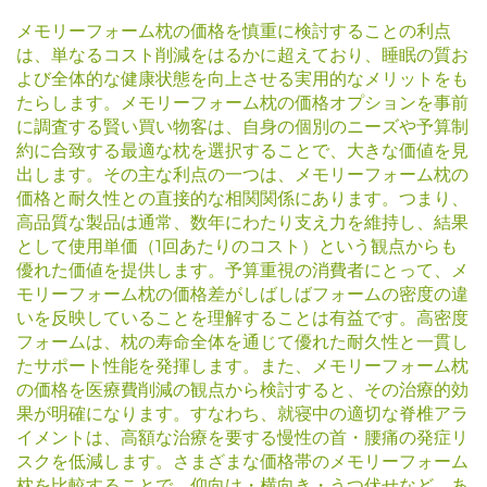
メモリーフォーム枕の価格を慎重に検討することの利点
は、単なるコスト削減をはるかに超えており、睡眠の質お
よび全体的な健康状態を向上させる実用的なメリットをも
たらします。メモリーフォーム枕の価格オプションを事前
に調査する賢い買い物客は、自身の個別のニーズや予算制
約に合致する最適な枕を選択することで、大きな価値を見
出します。その主な利点の一つは、メモリーフォーム枕の
価格と耐久性との直接的な相関関係にあります。つまり、
高品質な製品は通常、数年にわたり支え力を維持し、結果
として使用単価（1回あたりのコスト）という観点からも
優れた価値を提供します。予算重視の消費者にとって、メ
モリーフォーム枕の価格差がしばしばフォームの密度の違
いを反映していることを理解することは有益です。高密度
フォームは、枕の寿命全体を通じて優れた耐久性と一貫し
たサポート性能を発揮します。また、メモリーフォーム枕
の価格を医療費削減の観点から検討すると、その治療的効
果が明確になります。すなわち、就寝中の適切な脊椎アラ
イメントは、高額な治療を要する慢性の首・腰痛の発症リ
スクを低減します。さまざまな価格帯のメモリーフォーム
枕を比較することで、仰向け・横向き・うつ伏せなど、あ