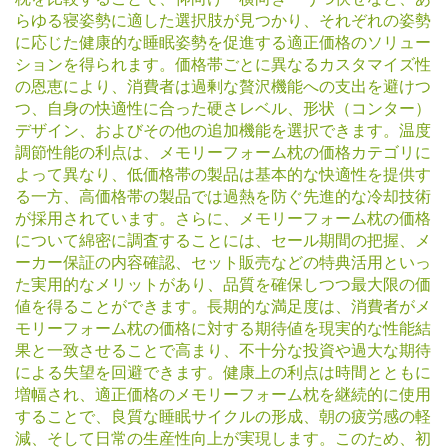
らゆる寝姿勢に適した選択肢が見つかり、それぞれの姿勢
に応じた健康的な睡眠姿勢を促進する適正価格のソリュー
ションを得られます。価格帯ごとに異なるカスタマイズ性
の恩恵により、消費者は過剰な贅沢機能への支出を避けつ
つ、自身の快適性に合った硬さレベル、形状（コンター）
デザイン、およびその他の追加機能を選択できます。温度
調節性能の利点は、メモリーフォーム枕の価格カテゴリに
よって異なり、低価格帯の製品は基本的な快適性を提供す
る一方、高価格帯の製品では過熱を防ぐ先進的な冷却技術
が採用されています。さらに、メモリーフォーム枕の価格
について綿密に調査することには、セール期間の把握、メ
ーカー保証の内容確認、セット販売などの特典活用といっ
た実用的なメリットがあり、品質を確保しつつ最大限の価
値を得ることができます。長期的な満足度は、消費者がメ
モリーフォーム枕の価格に対する期待値を現実的な性能結
果と一致させることで高まり、不十分な投資や過大な期待
による失望を回避できます。健康上の利点は時間とともに
増幅され、適正価格のメモリーフォーム枕を継続的に使用
することで、良質な睡眠サイクルの形成、朝の疲労感の軽
減、そして日常の生産性向上が実現します。このため、初