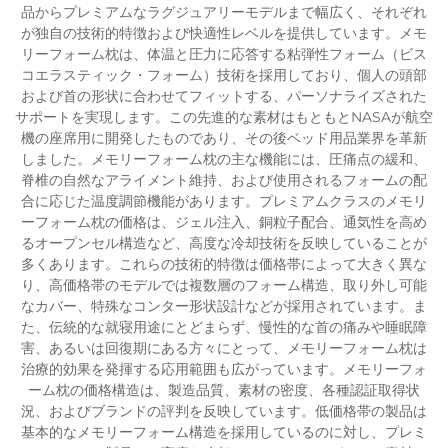
品からプレミアムなラグジュアリーモデルまで幅広く、それぞれ
が独自の技術的特徴および快適性レベルを提供しています。メモ
リーフォーム枕は、体温と圧力に応答する粘弾性フォーム（ビス
コエラスティック・フォーム）技術を採用しており、個人の頭部
および首の形状に合わせてフィットする、パーソナライズされた
サポートを実現します。この先進的な素材はもともとNASAが航空
機の座席用に開発したものであり、その後ベッド用品業界を革新
しました。メモリーフォーム枕の主な機能には、圧痛点の緩和、
脊椎の自然なアライメント維持、および使用されるフォームの配
合に応じた温度調節機能があります。プレミアムクラスのメモリ
ーフォーム枕の価格は、ジェル注入、銅粒子配合、通気性を高め
るオープンセル構造など、高度な冷却技術を反映していることが
多くあります。これらの技術的特徴は価格帯によって大きく異な
り、高価格帯のモデルでは複数層のフォーム構造、取り外し可能
なカバー、特殊なコンター形状設計などが採用されています。ま
た、伝統的な就寝用途にとどまらず、慢性的な首の痛みや睡眠障
害、あるいは回復期にある方々にとって、メモリーフォーム枕は
治療的効果を発揮する応用範囲も広がっています。メモリーフォ
ーム枕の価格構造は、製造品質、素材の密度、各種認証取得状
況、およびブランドの評判を反映しています。低価格帯の製品は
基本的なメモリーフォーム構造を採用しているのに対し、プレミ