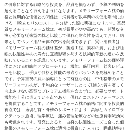
の健康に対する戦略的な投資を、品質を損なわず、予算の制約を
超えることなく行えるようになります。メモリーフォーム枕の価
格と長期的な価値との関係は、消費者が数年間の枕使用期間にお
ける「1晩あたりのコスト」を分析した際に明確になります。高品
質なメモリーフォーム枕は、初期費用がやや高めでも、頻繁な交
換が必要な従来型の枕と比較して優れた耐久性を備えており、結
果としてベッド用品全体の支出を削減できます。賢い消費者は、
メモリーフォーム枕の価格差が、製造工程、素材の質、および睡
眠の快適性や枕の寿命に直接影響を与える技術的革新の違いを反
映していることを認識しています。メモリーフォーム枕の価格評
価における戦略的アプローチとは、機能、保証内容、顧客レビュ
ーを比較し、手頃な価格と性能の最適なバランスを見極めること
です。予算重視の買い物客にとって有益なのは、中価格帯のメモ
リーフォーム枕が、平均的なユーザーにとって睡眠の質を著しく
向上させない高額なプレミアム機能を含まずに、必要なサポート
機能を十分に備えている点であり、優れたコストパフォーマンス
を提供することです。メモリーフォーム枕の価格に関する投資的
視点では、適切な首・脊椎のサポートにより、高額なカイロプラ
クティック施術、理学療法、痛み管理治療などの医療費削減効果
も考慮されます。研究によると、自身の快適性ニーズに合った価
格帯のメモリーフォーム枕に適切に投資した人々は、睡眠効率の