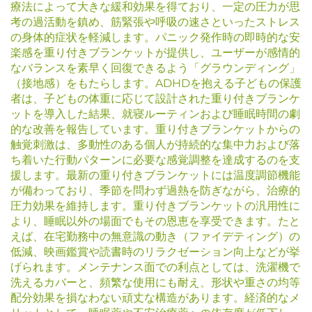
療法によって大きな緩和効果を得ており、一定の圧力が思
考の過活動を鎮め、筋緊張や呼吸の速さといったストレス
の身体的症状を軽減します。パニック発作時の即時的な安
楽感を重り付きブランケットが提供し、ユーザーが感情的
なバランスを素早く回復できるよう「グラウンディング」
（接地感）をもたらします。ADHDを抱える子どもの保護
者は、子どもの体重に応じて設計された重り付きブランケ
ットを導入した結果、就寝ルーティンおよび睡眠時間の劇
的な改善を報告しています。重り付きブランケットからの
触覚刺激は、多動性のある個人が持続的な集中力および落
ち着いた行動パターンに必要な感覚調整を達成するのを支
援します。最新の重り付きブランケットには温度調節機能
が備わっており、季節を問わず過熱を防ぎながら、治療的
圧力効果を維持します。重り付きブランケットの汎用性に
より、睡眠以外の場面でもその恩恵を享受できます。たと
えば、在宅勤務中の無意識の動き（ファイデティング）の
低減、映画鑑賞や読書時のリラクゼーション向上などが挙
げられます。メンテナンス面での利点としては、洗濯機で
洗えるカバーと、頻繁な使用にも耐え、形状や重さの均等
配分効果を損なわない頑丈な構造があります。経済的なメ