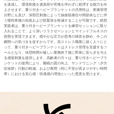
を達成し、環境刺激を過負荷や苦痛を伴わずに処理する能力を向
上させます。重り付きヘビーブランケットの汎用性は、疼痛管理
分野にも及び、深部圧刺激によって線維筋痛症や関節炎などに伴
う慢性疼痛の知覚および筋緊張を軽減することが可能です。瞑想
実践者は、重り付きヘビーブランケットを練習セッションに取り
入れることで、より深いリラクゼーションとマインドフルネスの
状態を実現できます。穏やかな圧力が思考の雑音を静め、今この
瞬間への気づきを促すからです。高ストレス職業に就く人々にと
って、重り付きヘビーブランケットはストレス管理を支援するツ
ールとなり、休憩時間や厳しい業務終了後に即座に安らぎを与え
る感覚刺激を提供します。高齢者の方々は、重り付きヘビーブラ
ンケットの使用により、睡眠の質の向上、サンドウニング（夕方
症候群）行動の軽減、および夜間（特に不安が高まりやすい時間
帯）における安心感・快適感の増強といった恩恵を受けます。