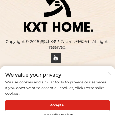
Copyright © 2025 無錫KXテキスタイル株式会社 All rights
reserved.
プライバシーポリシー
We value your privacy
お問い合わせ
We use cookies and similar tools to provide our services.
If you don't want to accept all cookies, click Personalize
Address: 建物17号,華慶クリエイティブパーク,33号 志水道,武
cookies.
蔵市,江蘇省,中国
Accept all
電話番号：
+86-18100656573
メールアドレス：
[email protected]
Personalize cookies