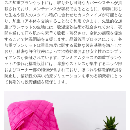
スの加重ブランケットには、取り外し可能なカバーシステムが搭
載されており、メンテナンスが容易であるとともに、季節に応じ
た生地や個人のスタイル嗜好に合わせたカスタマイズが可能とな
り、加重コア本体を交換することなく利用できます。先進的な加
重ブランケットの生地には、吸湿速乾技術が統合されており、夜
間を通して汗を肌から素早く吸収・蒸発させ、空気の循環を促進
することで体温調節を支援します。品質管理プロセスにより、各
加重ブランケットは重量精度に関する厳格な製造基準を満たして
おり、精密な許容誤差によって治療効果および安全性のコンプラ
イアンスが保証されています。プレミアムクラスの加重ブランケ
ットの優れた構造設計には、摩擦やストレスが集中するエッジ部
およびコーナー部の補強が含まれており、ほつれや構造的破損を
防止し、信頼性の高い治療ソリューションを求める消費者にとっ
て長期的な投資価値を確保します。