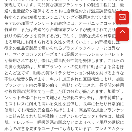
実現しています。高品質な加重ブランケットの製造工程には、最
適な重量配分を確保するとともに通気性および温度調節性能を維
持するための精密なエンジニアリングが採用されています。上位
モデルの加重ブランケットの表地には、オーガニックコットン、
竹繊維、または先進的な合成繊維ブレンドが使用されており、肌
触りの柔らかさを提供するだけでなく、頻繁な洗濯や日常使用に
よる摩耗にも耐えられる耐久性を備えています。内部構造には、
従来の低品質製品で用いられるプラスチックペレットとは異な
り、マイクロガラスビーズまたは高級スチールショットペレット
が採用されており、優れた重量配分性能を発揮します。これらの
高度な充填材は、加重ブランケットの使用中に動きによる音をほ
とんど立てず、睡眠の質やリラクゼーション体験を妨げるような
不快な騒音を防ぎます。キルト加工された区画構造により、加重
ブランケット内の重量の偏り（移動）が防止され、長期間の使用
や複数回の洗濯後でも一貫した圧力分布が保たれます。加重ブラ
ンケット全体にわたって施された強化ステッチは、集中荷重によ
るストレスに耐える高い耐久性を提供し、長年にわたり日常的に
使用しても構造的完全性を維持します。高品質な加重ブランケッ
トに組み込まれた低刺激性（ヒポアレルゲニック）特性は、敏感
肌、アレルギー、呼吸器系の懸念などによりベッド用品の選択に
細心の注意を要するユーザーにも適しています。プレミアムクラ