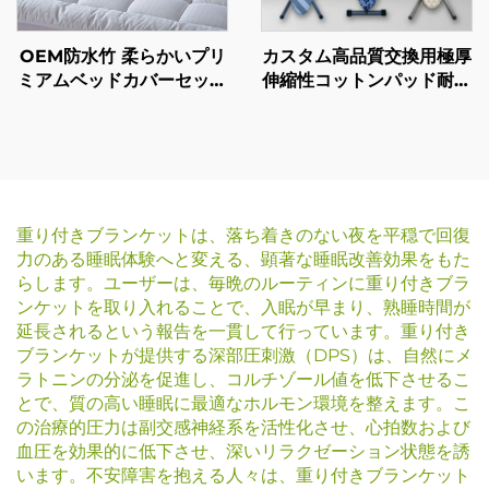
カスタム高品質交換用極厚
OEM防水竹 柔らかいプリ
伸縮性コットンパッド耐熱
ミアムベッドカバーセット
アイロン台カバー
マットレス トッパー プロ
テクター
重り付きブランケットは、落ち着きのない夜を平穏で回復
力のある睡眠体験へと変える、顕著な睡眠改善効果をもた
らします。ユーザーは、毎晩のルーティンに重り付きブラ
ンケットを取り入れることで、入眠が早まり、熟睡時間が
延長されるという報告を一貫して行っています。重り付き
ブランケットが提供する深部圧刺激（DPS）は、自然にメ
ラトニンの分泌を促進し、コルチゾール値を低下させるこ
とで、質の高い睡眠に最適なホルモン環境を整えます。こ
の治療的圧力は副交感神経系を活性化させ、心拍数および
血圧を効果的に低下させ、深いリラクゼーション状態を誘
います。不安障害を抱える人々は、重り付きブランケット