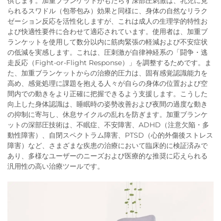
供します。加重ブランケットがもたらす深部圧刺激は、乳児に見
られるスワドル（包帯包み）効果と同様に、身体の自然なリラク
ゼーション反応を活性化しますが、これは成人の生理学的特性お
よび快適性要件に合わせて適応されています。使用者は、加重ブ
ランケットを使用して数分以内に筋肉緊張の軽減および不安症状
の低減を実感します。これは、圧刺激が自律神経系の「闘争・逃
走反応（Fight-or-Flight Response）」を調整するためです。ま
た、加重ブランケットからの治療的圧力は、固有感覚認識能力を
高め、感覚処理に課題を抱える人々が自らの身体の位置および空
間内での動きをより正確に把握できるよう支援します。こうした
向上した身体認識は、睡眠時の姿勢改善および夜間の過度な動き
の抑制に寄与し、休息サイクルの乱れを防ぎます。加重ブランケ
ットの深部圧技術は、不眠症、不安障害、ADHD（注意欠陥・多
動性障害）、自閉スペクトラム障害、PTSD（心的外傷後ストレス
障害）など、さまざまな疾患の治療において臨床的に検証済みで
あり、多様なユーザーのニーズおよび医療的な推奨に応えられる
汎用性の高い治療ツールです。