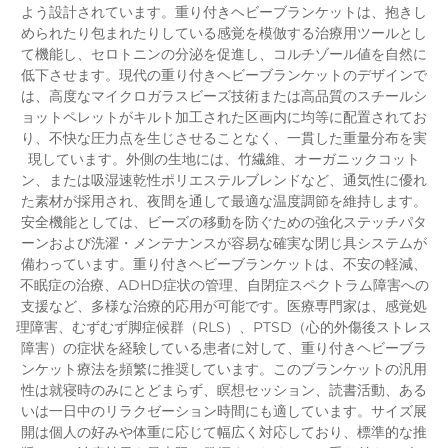
よう設計されています。重り付きヘビーブランケットは、抱きし
められたり包まれたりしている感覚を模倣する治療用ツールとし
て機能し、セロトニンの分泌を促進し、コルチゾール値を自然に
低下させます。現代の重り付きヘビーブランケットのデザインで
は、高度なマイクロガラスビーズ技術または高品質のスチールシ
ョットペレットがキルト加工された区画内に均等に配置されてお
り、不快な圧力点を生じさせることなく、一貫した重量分布を実
現しています。外側の生地には、竹繊維、オーガニックコット
ン、または吸湿速乾性ポリエステルブレンドなど、通気性に優れ
た素材が採用され、夜間を通して最適な温度調節を維持します。
安全機能としては、ビーズの移動を防ぐための強化ステッチパタ
ーンおよび洗濯・メンテナンスが容易な確実な閉じ具システムが
備わっています。重り付きヘビーブランケットは、不安の軽減、
不眠症の治療、ADHD症状の管理、自閉症スペクトラム障害への
支援など、多様な治療的応用が可能です。医療専門家は、感覚処
理障害、むずむず脚症候群（RLS）、PTSD（心的外傷後ストレス
障害）の症状を経験している患者に対して、重り付きヘビーブラ
ンケット療法を頻繁に推奨しています。このブランケットの汎用
性は就寝時のみにとどまらず、瞑想セッション、読書活動、ある
いは一日中のリラクゼーション時間にも適しています。サイズ展
開は個人の好みや体重に応じて幅広く対応しており、標準的な推