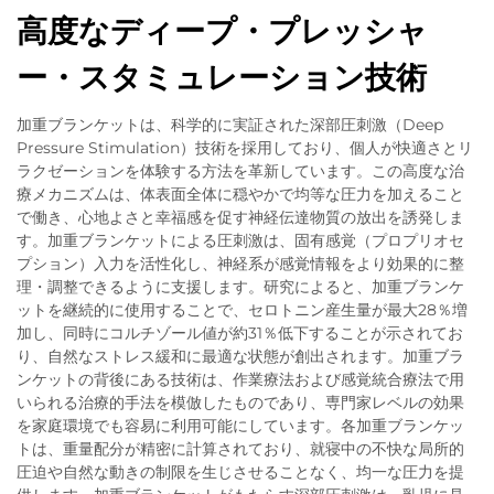
高度なディープ・プレッシャ
ー・スタミュレーション技術
加重ブランケットは、科学的に実証された深部圧刺激（Deep
Pressure Stimulation）技術を採用しており、個人が快適さとリ
ラクゼーションを体験する方法を革新しています。この高度な治
療メカニズムは、体表面全体に穏やかで均等な圧力を加えること
で働き、心地よさと幸福感を促す神経伝達物質の放出を誘発しま
す。加重ブランケットによる圧刺激は、固有感覚（プロプリオセ
プション）入力を活性化し、神経系が感覚情報をより効果的に整
理・調整できるように支援します。研究によると、加重ブランケ
ットを継続的に使用することで、セロトニン産生量が最大28％増
加し、同時にコルチゾール値が約31％低下することが示されてお
り、自然なストレス緩和に最適な状態が創出されます。加重ブラ
ンケットの背後にある技術は、作業療法および感覚統合療法で用
いられる治療的手法を模倣したものであり、専門家レベルの効果
を家庭環境でも容易に利用可能にしています。各加重ブランケッ
トは、重量配分が精密に計算されており、就寝中の不快な局所的
圧迫や自然な動きの制限を生じさせることなく、均一な圧力を提