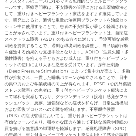
イフスタイルのニーズに対応できる包括的なウェルビーイングツ
ールです。医療専門家は、不安障害の管理における非薬物療法と
して、重り付きヘビーブランケット療法をますます推奨していま
す。研究によると、適切な重量の治療用ブランケットを治療セッ
ション中に使用することで、患者の不安症状が著しく軽減される
ことが示されています。重り付きヘビーブランケットは、自閉症
スペクトラム障害（ASD）のある方々に対して、予測可能な感覚
刺激を提供することで、過剰な環境刺激を調整し、自己鎮静行動
を促進する効果的な支援手段となります。ADHD（注意欠陥・多
動性障害）を抱える子どもおよび成人は、重り付きヘビーブラン
ケットの使用により大きな恩恵を受けています。深部圧刺激
（Deep Pressure Stimulation）によって集中力が高まり、多動
性が抑制され、一貫した睡眠パターンが確立されることで、日中
の集中力および学業成績の向上が得られます。PTSD（心的外傷後
ストレス障害）の患者は、重り付きヘビーブランケット療法によ
って緩和を実感しており、グラウンディング（接地）感覚がフラ
ッシュバック、悪夢、過覚醒などの症状を和らげ、日常生活機能
および回復プロセスへの支障を軽減します。不寧腿症候群
（RLS）の症状管理においても、重り付きヘビーブランケットは
有効なツールであり、穏やかな圧力を通じて不快な感覚や睡眠の
質を妨げる無意識の脚運動を軽減します。感覚処理障害（SPD）
の患者は、重り付きヘビーブランケット療法を用いて感覚の調節