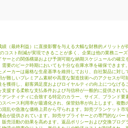
成績（最終利益）に直接影響を与える大幅な財務的メリットが
％のコスト削減が実現できることが多く、企業は他の業務ニー
イヤーとの関係構築および予測可能な納期スケジュールの確立
、需要のピーク時期においても十分な在庫水準を確保できます
たメーカーは厳格な生産基準を維持しており、自社製品に対し
用が難しいプレミアム素材や高度な製造技術へのアクセスが可
性を獲得し、顧客満足度およびロイヤルティの向上につなげる
を支援する柔軟な支払条件および与信枠が一般的に提供されて
イデンティティに合致する特定のカラー、サイズ、ブランド要
のスペース利用率が最適化され、保管効率が向上します。複数
の混乱や急激な価格上昇から守られます。卸売ブランケット市
機会が提供されています。卸売サプライヤーとの専門的なパー
、販売活動の効果を高めます。返品ポリシーおよび交換プログ