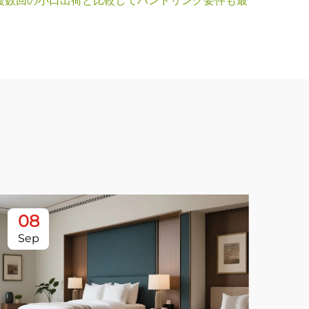
複数回の小口出荷と比較してハンドリング要件も最
08
0
Sep
Se