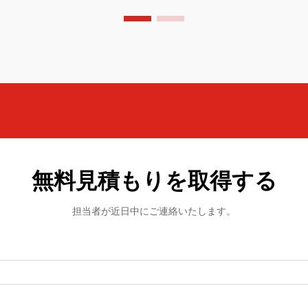
トーンに、サンライズペーチ、マットゴ
ールド、ディープネイビー、フォレスト
グリーンなどのアクセントカラーが含ま
れます...
無料見積もりを取得する
担当者が近日中にご連絡いたします。