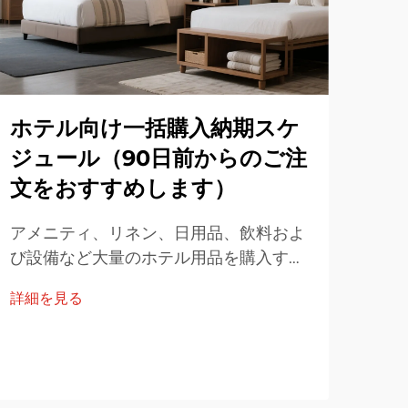
ホテル向け一括購入納期スケ
ジュール（90日前からのご注
文をおすすめします）
h
「
アメニティ、リネン、日用品、飲料およ
作
び設備など大量のホテル用品を購入する
際、90日間の確実な納期計画は在庫レベ
詳細を見る
オン
ルを安定させ、コストを削減し、円滑な
する
運営を保証する上で重要です。以下に実
るデ
用的なフレームワークを...
詳細
す。
イド