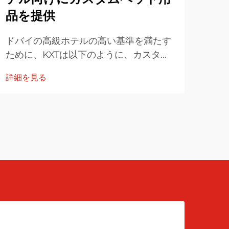
品を提供
作
ドバイの高級ホテルの高い基準を満たす
オン
ために、KXTは以下のように、カスタム
する
ベッド用品の目標、方法、技術仕様およ
るデ
詳細を見る
詳細
び協力体制を設定しました。1. 目標と仕
す。
様 上位クラスのゲスト体験とは、すなわ
イド
ち卓越した快適さと通気性...
に魅
を作
きな