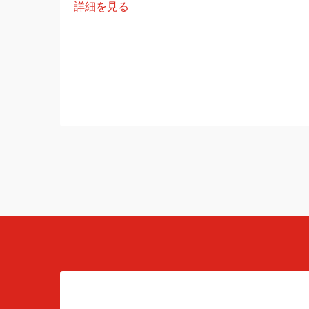
詳細を見る
統合を通じて行われる興味深い旅です。
以下の文章は、最初のアイデアから...ま
での一連のプロセスを網羅した実用的な
ステップバイステップの計画を提供しま
す。