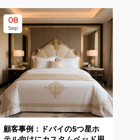
08
0
Sep
Se
顧客事例：ドバイの5つ星ホ
h
テル向けにカスタムベッド用
「