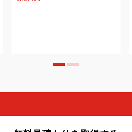
に関連する要因が存在している。本記事
では、このトレンドについて三つの観点
から体系的な分析を行う。