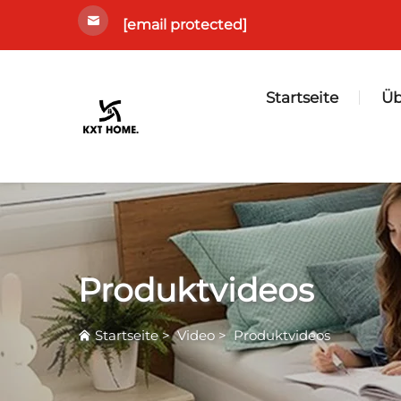
[email protected]
Startseite
Üb
Produktvideos
Startseite
>
Video
>
Produktvideos