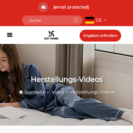
[email protected]
DE
Angebot anfordern
Herstellungs-Videos
Startseite
>
Video
>
Herstellungs-Videos