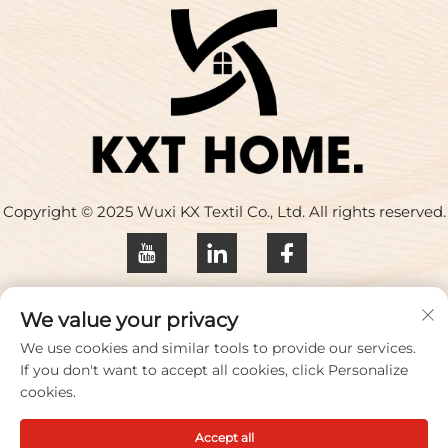
Copyright © 2025 Wuxi KX Textil Co., Ltd. All rights reserved.
Datenschutzrichtlinie
We value your privacy
Kontaktieren Sie uns
We use cookies and similar tools to provide our services.
If you don't want to accept all cookies, click Personalize
Address: Gebäude 17, Huaqing Creative Park, Nr. 33
cookies.
Zhihui Road, Stadt Wuxi, Provinz Jiangsu, China
Accept all
Tel.:
+86-18100656573