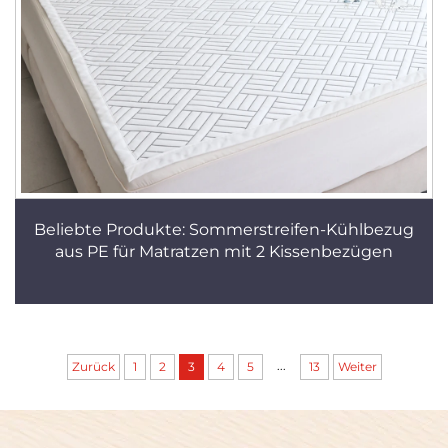
Beliebte Produkte: Sommerstreifen-Kühlbezug
aus PE für Matratzen mit 2 Kissenbezügen
...
Zurück
1
2
3
4
5
13
Weiter