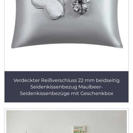
Verdeckter Reißverschluss 22 mm beidseitig
Seidenkissenbezug Maulbeer-
Seidenkissenbezüge mit Geschenkbox