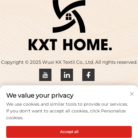
Copyright © 2025 Wuxi KX Textil Co., Ltd. All rights reserved.
Datenschutzrichtlinie
We value your privacy
Kontaktieren Sie uns
We use cookies and similar tools to provide our services.
If you don't want to accept all cookies, click Personalize
Address: Gebäude 17, Huaqing Creative Park, Nr. 33
cookies.
Zhihui Road, Stadt Wuxi, Provinz Jiangsu, China
Accept all
Tel.:
+86-18100656573