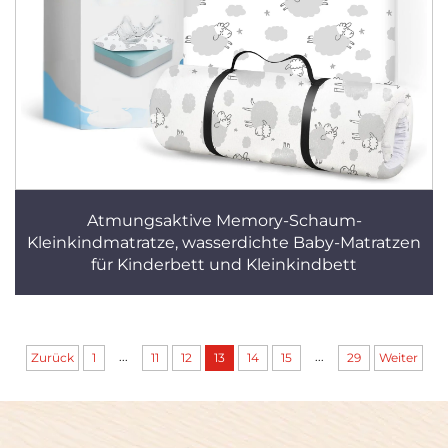
Atmungsaktive Memory-Schaum-
Kleinkindmatratze, wasserdichte Baby-Matratzen
für Kinderbett und Kleinkindbett
...
...
Zurück
1
11
12
13
14
15
29
Weiter