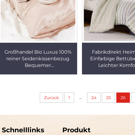
Großhandel Bio Luxus 100%
Fabrikdirekt Hei
reiner Seidenkissenbezug
Einfarbige Bettüb
Bequemer
Leichter Komfo
Maulbeerseidenkissenbezug
Bettdecke 4-tei
mit anpassbarem Design-
Bettwäsche Set 
Box-Set
Bettwäsche Deck
...
Zurück
1
24
25
26
Schnelllinks
Produkt