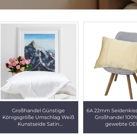
Großhandel Günstige
6A 22mm Seidenkis
Königsgröße Umschlag Weiß
Großhandel 100%
Kunstseide Satin
gewebte O
Kissenbezug mit Logo
benutzerdefiniert