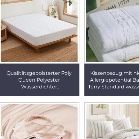
Qualitätsgepolsterter Poly
Kissenbezug mit n
Queen Polyester
Allergiepotential B
Wasserdichter
Terry Standard wass
Matratzenschoner Gewebter
kariertes Set v
Bettenschutzpolster für den
Kissenbezügen 1
Heim- und
Outdoor wasser
Krankenhausgebrauch
Schlichte Ausführung
Erwachsene