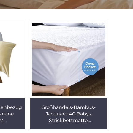
senbezug
Großhandels-Bambus-
 reine
Jacquard 40 Babys
EM
Strickbettmatte
es Logo
Wasserdichter