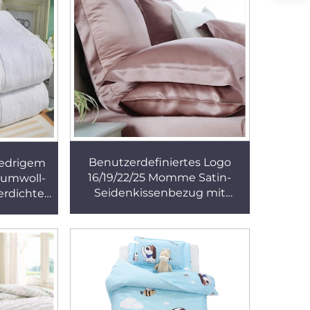
Benutzerdefiniertes Logo
iedrigem
16/19/22/25 Momme Satin-
aumwoll-
Seidenkissenbezug mit
erdichtes
verstecktem Reißverschluss
on 4
8 X 18
dicht