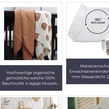
akzeptiert schl
Kissenbezüge 
Reißverschlu
Matratzenscho
Erwachsenenkinderb
Hochwertige organische
mm Wasserdicht Qu
gemütliche weiche 100%
Weiß Gewebt 100% P
Baumwolle 4-lagige Musselin
40 Schlicht
Baby Wickeldecke
Matratzenabde