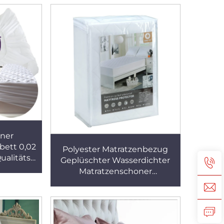
ichte
Matratzenschonerbezug
mit
ss
ner
ett 0,02
Polyester Matratzenbezug
alitäts
Geplüschter Wasserdichter
olyester
Matratzenschoner
e
Hypoallergen Twin King
ckung
Größe Qualitäts Weiß Gewebt
100% Polyester