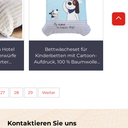
m Hotel
Bettwäscheset für
erwürfe
Kinderbetten mit Cartoon-
rter
Aufdruck, 100 % Baumwolle,
liges
luftdurchlässig, für Babys,
Sommer
Bettbezug, Kingsize- und
enbezug
Twin-Größen, für Tröster für
Hotels
27
28
29
Weiter
Kontaktieren Sie uns