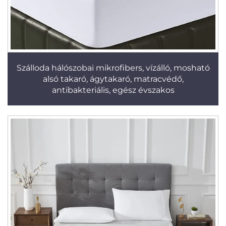
Szálloda hálószobai mikrofibers, vízálló, mosható
alsó takaró, ágytakaró, matracvédő,
antibakteriális, egész évszakos