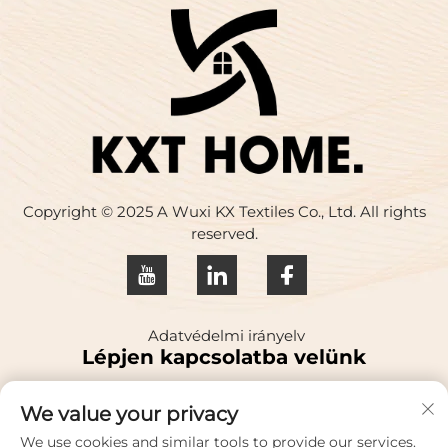
Copyright © 2025 A Wuxi KX Textiles Co., Ltd. All rights
reserved.
Adatvédelmi irányelv
Lépjen kapcsolatba velünk
We value your privacy
Address: A kínai kormányzat szerint a kínai
kormányzatnak a kínai kormányzat által a kínai
We use cookies and similar tools to provide our services.