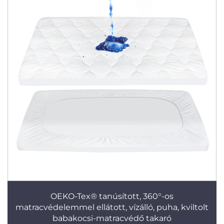
OEKO-Tex® tanúsított, 360°-os
matracvédelemmel ellátott, vízálló, puha, kviltolt
babakocsi-matracvédő takaró