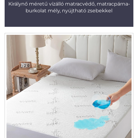
Királynő méretű vízálló matracvédő, matracpárna-
burkolat mély, nyújtható zsebekkel