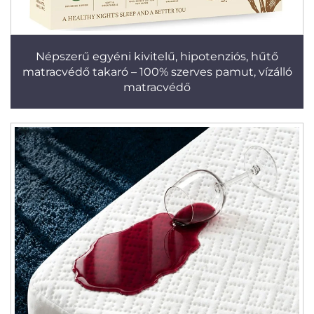
Népszerű egyéni kivitelű, hipotenziós, hűtő
matracvédő takaró – 100% szerves pamut, vízálló
matracvédő