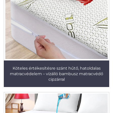
Köteles értékesítésre szánt hűtő, hatoldalas
matracvédelem – vízálló bambusz matracvédő
cipzárral