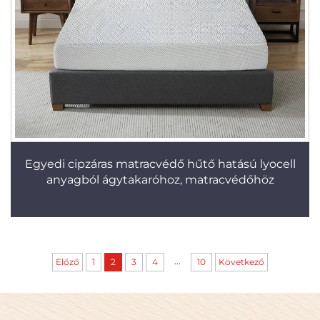
Egyedi cipzáras matracvédő hűtő hatású lyocell
anyagból ágytakaróhoz, matracvédőhöz
...
Előző
1
2
3
4
10
Következő