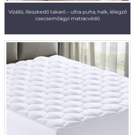
Vízálló, illeszkedő takaró – ultra puha, halk, lélegző
csecsemőágyi matracvédő