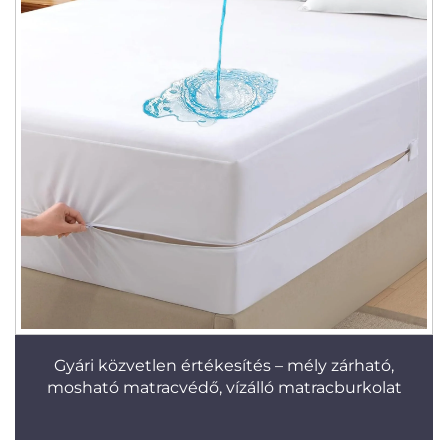
Gyári közvetlen értékesítés – mély zárható,
mosható matracvédő, vízálló matracburkolat