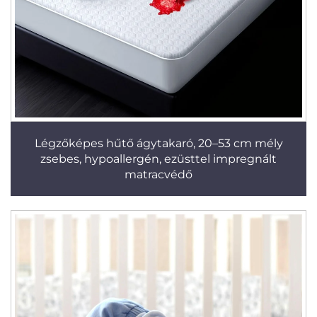
Légzőképes hűtő ágytakaró, 20–53 cm mély
zsebes, hypoallergén, ezüsttel impregnált
matracvédő