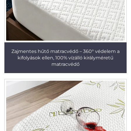
Zajmentes hűtő matracvédő – 360° védelem a
kifolyások ellen, 100% vízálló királyméretű
matracvédő