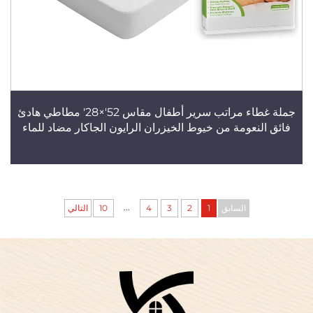
جملة غطاء مراتب سرير أطفال مقاس 52'×28' مطاطي هادئ
فائق النعومة من خيوط الخيزران الرايون الجاكار مضاد للماء
...
السابق
1
2
3
4
10
التالي