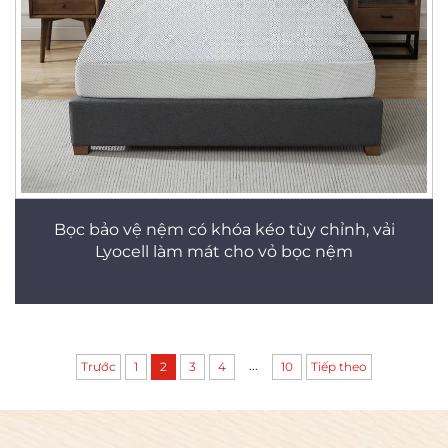
Bọc bảo vệ nệm có khóa kéo tùy chỉnh, vải
Lyocell làm mát cho vỏ bọc nệm
...
Trước
1
2
3
4
10
Tiếp theo