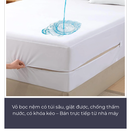
Vỏ bọc nệm có túi sâu, giặt được, chống thấm
nước, có khóa kéo – Bán trực tiếp từ nhà máy