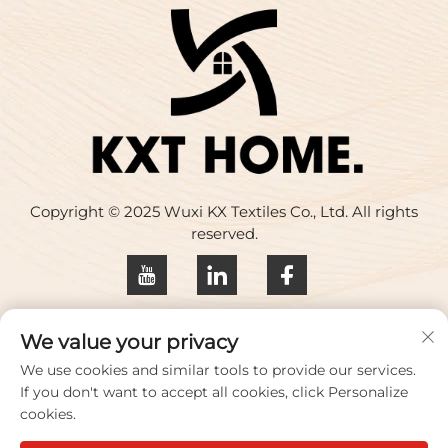
Copyright © 2025 Wuxi KX Textiles Co., Ltd. All rights
reserved.
Privacybeleid
We value your privacy
Neem contact met ons op
We use cookies and similar tools to provide our services.
If you don't want to accept all cookies, click Personalize
Address: Gebouw 17, Huaqing Creative Park, Zhihui
cookies.
Road nr. 33, Wuxi City, provincie Jiangsu, China