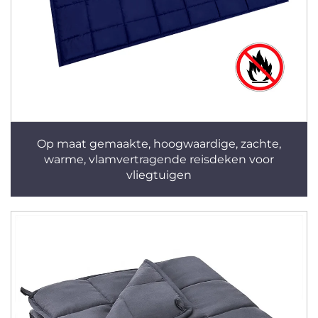
Op maat gemaakte, hoogwaardige, zachte,
warme, vlamvertragende reisdeken voor
vliegtuigen