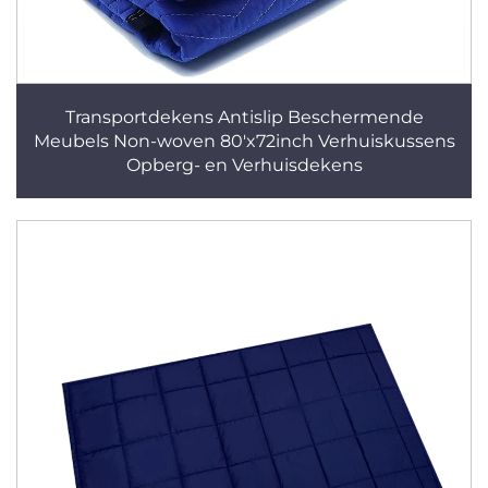
Transportdekens Antislip Beschermende
Meubels Non-woven 80'x72inch Verhuiskussens
Opberg- en Verhuisdekens