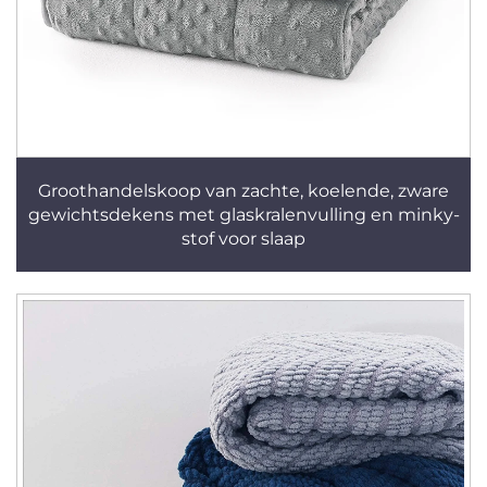
Groothandelskoop van zachte, koelende, zware
gewichtsdekens met glaskralenvulling en minky-
stof voor slaap