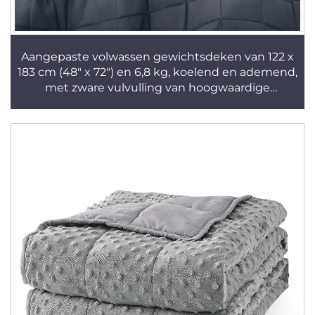
Aangepaste volwassen gewichtsdeken van 122 x
183 cm (48" x 72") en 6,8 kg, koelend en ademend,
met zware vulvulling van hoogwaardige
glaskralen