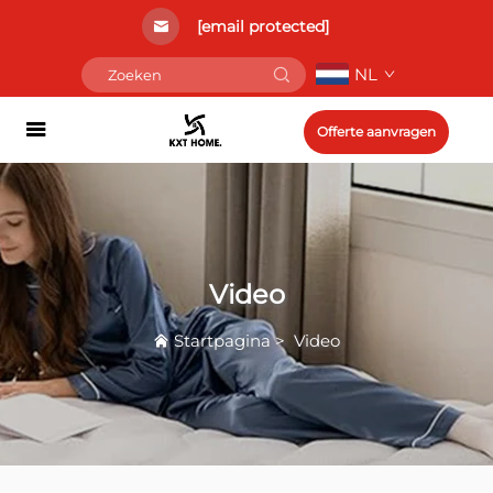
[email protected]
NL
Offerte aanvragen
Video
Startpagina
>
Video