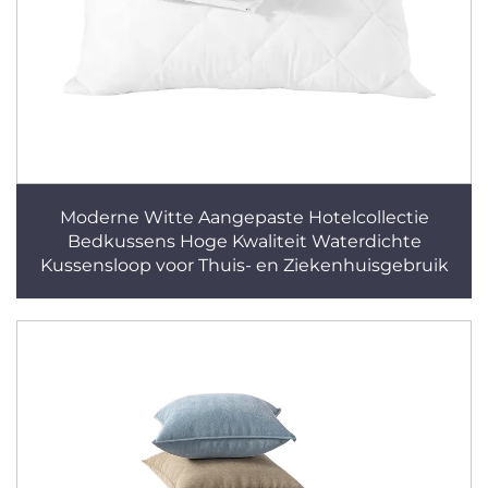
Moderne Witte Aangepaste Hotelcollectie
Bedkussens Hoge Kwaliteit Waterdichte
Kussensloop voor Thuis- en Ziekenhuisgebruik