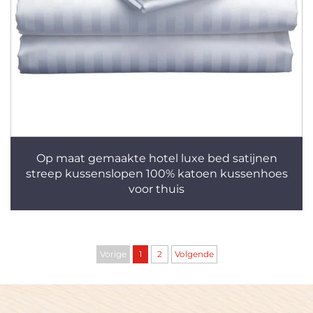
Op maat gemaakte hotel luxe bed satijnen
streep kussenslopen 100% katoen kussenhoes
voor thuis
Vorige
1
2
Volgende