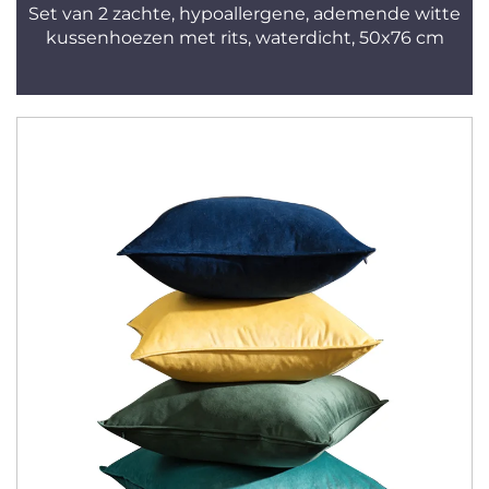
Set van 2 zachte, hypoallergene, ademende witte
kussenhoezen met rits, waterdicht, 50x76 cm