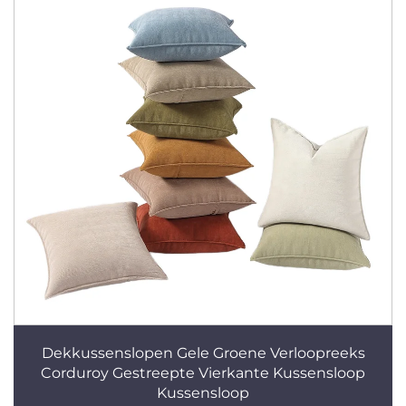
Dekkussenslopen Gele Groene Verloopreeks
Corduroy Gestreepte Vierkante Kussensloop
Kussensloop