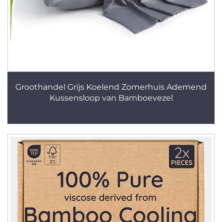
Groothandel Grijs Koelend Zomerhuis Ademend
Kussensloop van Bamboevezel