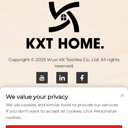
Copyright © 2025 Wuxi KX Textiles Co., Ltd. All rights
reserved.
Privacybeleid
We value your privacy
Neem contact met ons op
We use cookies and similar tools to provide our services.
If you don't want to accept all cookies, click Personalize
Address: Gebouw 17, Huaqing Creative Park, Zhihui
cookies.
Road nr. 33, Wuxi City, provincie Jiangsu, China