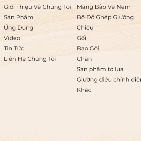
a kết hợp với thiết kế
Việc lựa chọn vật liệu 
Giới Thiệu Về Chúng Tôi
Màng Bảo Vệ Nệm
n thể học, đảm bảo
thiện với môi trường, c
Sản Phẩm
Bộ Đồ Ghép Giường
 mỗi ...
đến chi tiết và quan t
Ứng Dụng
Chiếu
đến...
Video
Gối
Tin Tức
Bao Gối
Liên Hệ Chúng Tôi
Chăn
Sản phẩm tơ lụa
Giường điều chỉnh điệ
Khác