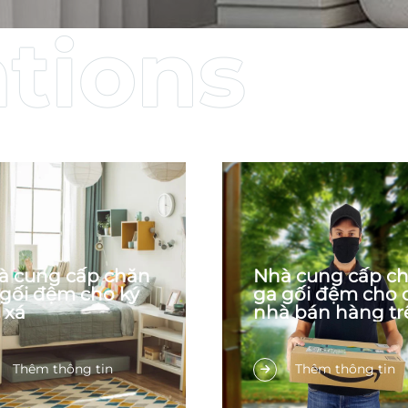
à cung cấp chăn
Nhà cung cấp c
 gối đệm cho ký
ga gối đệm cho 
 xá
nhà bán hàng tr
Amazon
ịnh hướng ứng dụng:
Chúng tôi là nhà sản x
Thêm thông tin
Thêm thông tin
u sinh viên sống trong
và nhà buôn sỉ chuyên
ôn viên trường cần
nghiệp các sản phẩm 