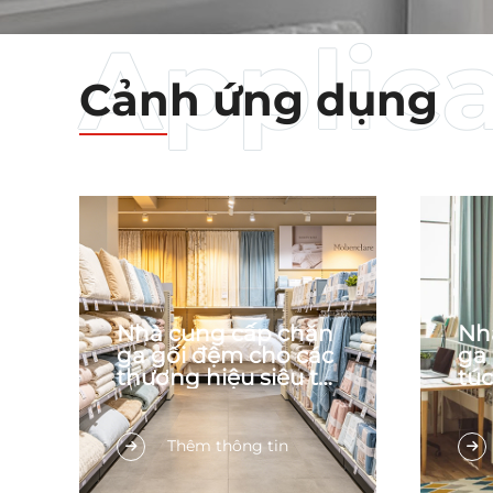
Cảnh ứng dụng
Nhà cung cấp chăn
Nh
ga gối đệm cho các
ga
thương hiệu siêu thị
túc
bán lẻ
Là nhà sản xuất và cung
1. Đ
Thêm thông tin
cấp chăn ga gối đệm B2B
Nhiề
chuyên phục vụ các
khu