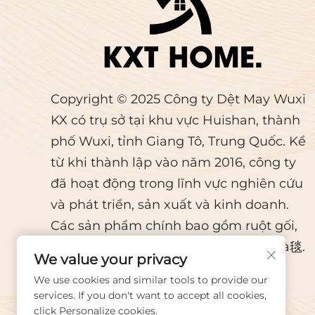
cấp, hiệuquả cách ly độ
lànd
ẩm và độ ẩm, để gối nâng
nhâ
đầu của bạn luôn ...
rằng
Copyright © 2025 Công ty Dệt May Wuxi
KX có trụ sở tại khu vực Huishan, thành
phố Wuxi, tỉnh Giang Tô, Trung Quốc. Kể
từ khi thành lập vào năm 2016, công ty
đã hoạt động trong lĩnh vực nghiên cứu
và phát triển, sản xuất và kinh doanh.
Các sản phẩm chính bao gồm ruột gối,
vỏ gối, vỏ đệm, bộ đồ giường, chăn và毯.
We value your privacy
All rights reserved.
We use cookies and similar tools to provide our
services. If you don't want to accept all cookies,
click Personalize cookies.