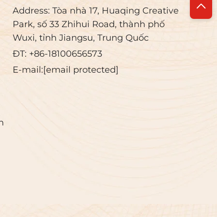
thân
tiên tiến để ngăn chặn
Address: Tòa nhà 17, Huaqing Creative
hú ý
hiệu quả sự thẩm thấu của
Park, số 33 Zhihui Road, thành phố
âm
chất lỏng và dễ dàng làm
Wuxi, tỉnh Jiangsu, Trung Quốc
sạch...
ĐT:
+86-18100656573
E-mail:
[email protected]
n