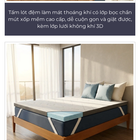
Tấm lót đệm làm mát thoáng khí có lớp bọc chần
mút xốp mềm cao cấp, dễ cuộn gọn và giặt được,
kèm lớp lưới không khí 3D