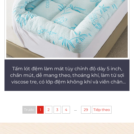
Tấm lót đệm làm mát tùy chỉnh độ dày 5 inch,
chần mút, dễ mang theo, thoáng khí, làm từ sợi
viscose tre, có lớp đệm không khí và viền chân
đệm dạng cây
...
Trước
1
2
3
4
29
Tiếp theo