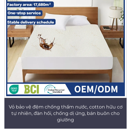
Vỏ bảo vệ đệm chống thấm nước, cotton hữu cơ
tự nhiên, đàn hồi, chống dị ứng, bán buôn cho
giường