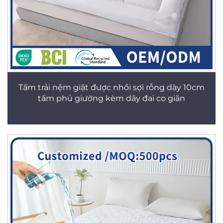
Tấm trải nệm giặt được nhồi sợi rỗng dày 10cm
tấm phủ giường kèm dây đai co giãn