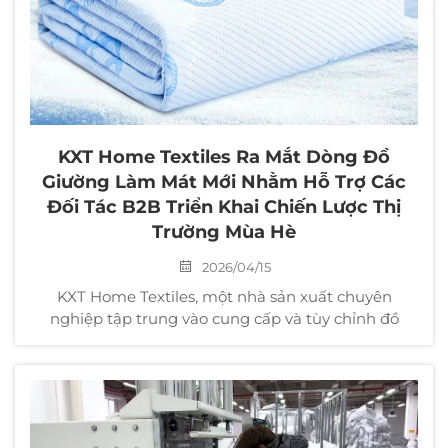
KXT Home Textiles Ra Mắt Dòng Đồ
Giường Làm Mát Mới Nhằm Hỗ Trợ Các
Đối Tác B2B Triển Khai Chiến Lược Thị
Trường Mùa Hè
2026/04/15
KXT Home Textiles, một nhà sản xuất chuyên
nghiệp tập trung vào cung cấp và tùy chỉnh đồ
dùng gia đình theo mô hình B2B, vừa chính thức ra
mắt một loạt sản phẩm đồ giường làm mát mới,
nhằm giúp các đối tác B2B toàn cầu nắm bắt cơ hội
thị trường mùa hè và đáp ứng nhu cầu ngày càng
tăng về các sản phẩm ngủ mát mẻ, thoải mái trên