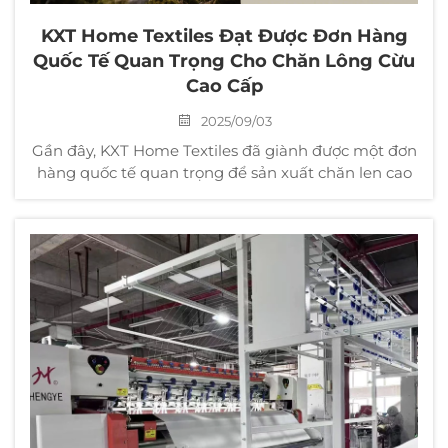
KXT Home Textiles Đạt Được Đơn Hàng
Quốc Tế Quan Trọng Cho Chăn Lông Cừu
Cao Cấp
2025/09/03
Gần đây, KXT Home Textiles đã giành được một đơn
hàng quốc tế quan trọng để sản xuất chăn len cao
cấp với lớp lót 100% len New Zealand cho khách
hàng Hàn Quốc. Sự hợp tác này hoàn toàn thể hiện
các tiêu chuẩn nghiêm ngặt của KXT trong việc sử
dụng nguyên liệu thô...