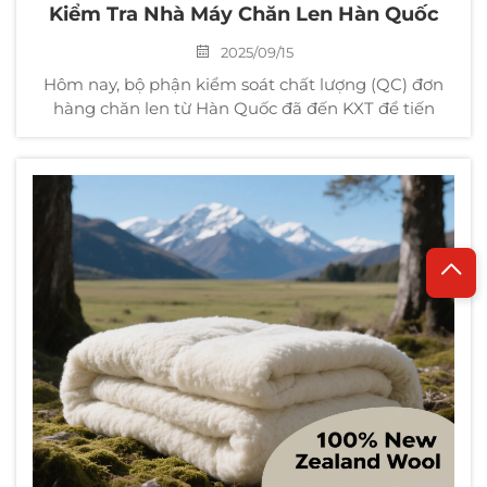
Kiểm Tra Nhà Máy Chăn Len Hàn Quốc
2025/09/15
Hôm nay, bộ phận kiểm soát chất lượng (QC) đơn
hàng chăn len từ Hàn Quốc đã đến KXT để tiến
hành kiểm tra chất lượng, đảm bảo sản phẩm của
chúng tôi đáp ứng các tiêu chuẩn tương ứng về họa
tiết, vật liệu, kỹ thuật may và giặt v.v. Đây là sự đảm
bảo cho...