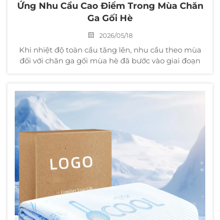
Ứng Nhu Cầu Cao Điểm Trong Mùa Chăn
Ga Gối Hè
2026/05/18
Khi nhiệt độ toàn cầu tăng lên, nhu cầu theo mùa
đối với chăn ga gối mùa hè đã bước vào giai đoạn
bùng nổ trên các thị trường nước ngoài. Các sản
phẩm dệt may gia dụng nhẹ, mát và thân thiện với
da đã trở thành mặt hàng dự trữ bắt buộc theo
mùa đối với các nhà bán lẻ lớn, các nền tảng
thương mại điện tử xuyên biên giới và các nhà phân
phối sỉ.