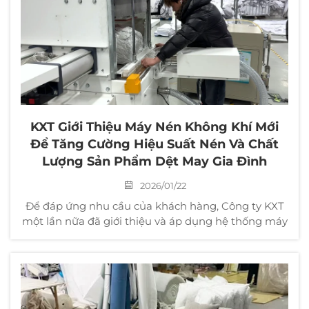
toàn thế giới...
KXT Giới Thiệu Máy Nén Không Khí Mới
Để Tăng Cường Hiệu Suất Nén Và Chất
Lượng Sản Phẩm Dệt May Gia Đình
2026/01/22
Để đáp ứng nhu cầu của khách hàng, Công ty KXT
một lần nữa đã giới thiệu và áp dụng hệ thống máy
nén không khí mới, nhằm nâng cao đáng kể hiệu
suất nén sản phẩm dệt may gia đình, rút ngắn chu
kỳ sản xuất và tiếp tục cải thiện...