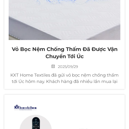
Vỏ Bọc Nệm Chống Thấm Đã Được Vận
Chuyển Tới Úc
2025/09/29
KXT Home Textiles đã gửi vỏ bọc nệm chống thấm
tới Úc hôm nay. Khách hàng đã nhiều lần mua lại
các sản phẩm trong dòng chống thấm của chúng
tôi vì ngoài việc giữ nguyên độ bền và sự thoải mái
vốn có của sản phẩm, hiệu suất chống thấm và khả
năng...