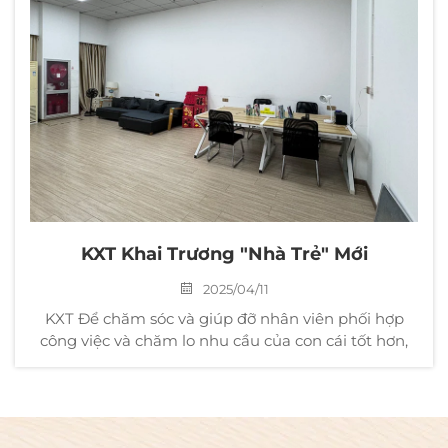
KXT Khai Trương "Nhà Trẻ" Mới
2025/04/11
KXT Để chăm sóc và giúp đỡ nhân viên phối hợp
công việc và chăm lo nhu cầu của con cái tốt hơn,
công ty hiện đang thiết lập "nhà trẻ" trong xưởng,
bắt đầu hoạt động từ hôm nay. Mục đích của khu
vui chơi là cung cấp một môi trường an toàn ...